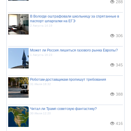
288
В Вологде оштрафовали школьницу за спрятанные в
паспорт шпаргалки на ЕГЭ
2 Августа 14:19
306
Может ли Россия лишиться газового рынка Европы?
1 Августа 16:23
345
Роботам-доставщикам пропишут требования
31 Июля 18:32
388
Читал ли Трамп советскую фантастику?
30 Июля 12:20
416