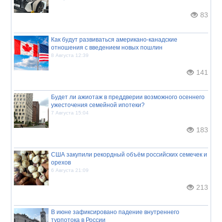
83
Как будут развиваться американо-канадские
отношения с введением новых пошлин
8 Августа 12:39
141
Будет ли ажиотаж в преддверии возможного осеннего
ужесточения семейной ипотеки?
7 Августа 15:04
183
США закупили рекордный объём российских семечек и
орехов
6 Августа 21:09
213
В июне зафиксировано падение внутреннего
турпотока в России