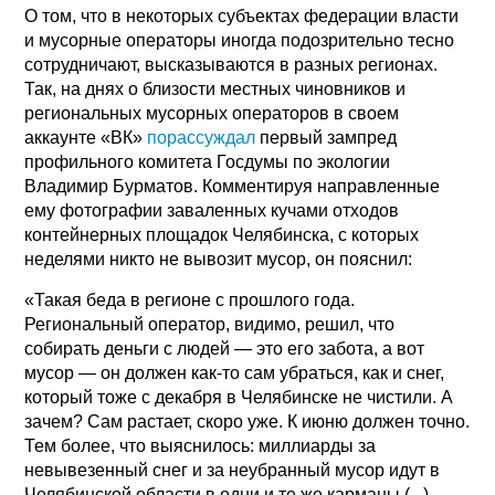
О том, что в некоторых субъектах федерации власти
и мусорные операторы иногда подозрительно тесно
сотрудничают, высказываются в разных регионах.
Так, на днях о близости местных чиновников и
региональных мусорных операторов в своем
аккаунте «ВК»
порассуждал
первый зампред
профильного комитета Госдумы по экологии
Владимир Бурматов. Комментируя направленные
ему фотографии заваленных кучами отходов
контейнерных площадок Челябинска, с которых
неделями никто не вывозит мусор, он пояснил:
«Такая беда в регионе с прошлого года.
Региональный оператор, видимо, решил, что
собирать деньги с людей — это его забота, а вот
мусор — он должен как-то сам убраться, как и снег,
который тоже с декабря в Челябинске не чистили. А
зачем? Сам растает, скоро уже. К июню должен точно.
Тем более, что выяснилось: миллиарды за
невывезенный снег и за неубранный мусор идут в
Челябинской области в одни и те же карманы (...)