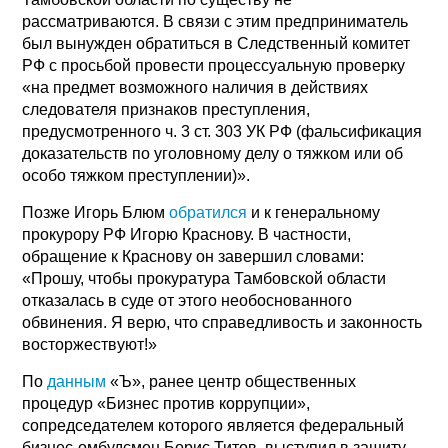
рассматриваются. В связи с этим предприниматель
был вынужден обратиться в Следственный комитет
РФ с просьбой провести процессуальную проверку
«на предмет возможного наличия в действиях
следователя признаков преступления,
предусмотренного ч. 3 ст. 303 УК РФ (фальсификация
доказательств по уголовному делу о тяжком или об
особо тяжком преступлении)».
Позже Игорь Блюм
обратился
и к генеральному
прокурору РФ Игорю Краснову. В частности,
обращение к Краснову он завершил словами:
«Прошу, чтобы прокуратура Тамбовской области
отказалась в суде от этого необоснованного
обвинения. Я верю, что справедливость и законность
восторжествуют!»
По
данным
«Ъ», ранее центр общественных
процедур «Бизнес против коррупции»,
сопредседателем которого является федеральный
бизнес-омбудсмен Борис Титов, выступил в защиту