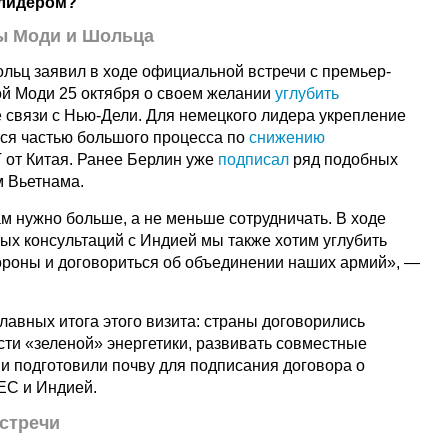
 лидером?
ы Моди и Шольца
ьц заявил в ходе официальной встречи с премьер-
й Моди 25 октября о своем желании
углубить
 связи с Нью-Дели. Для немецкого лидера укрепление
ся частью большого процесса по
снижению
 от Китая. Ранее Берлин уже
подписал
ряд подобных
м Вьетнама.
м нужно больше, а не меньше сотрудничать. В ходе
х консультаций с Индией мы также хотим углубить
ороны и договориться об объединении наших армий», —
лавных итога этого визита: страны договорились
сти «зеленой» энергетики, развивать совместные
 и подготовили почву для подписания договора о
ЕС и Индией.
встречи