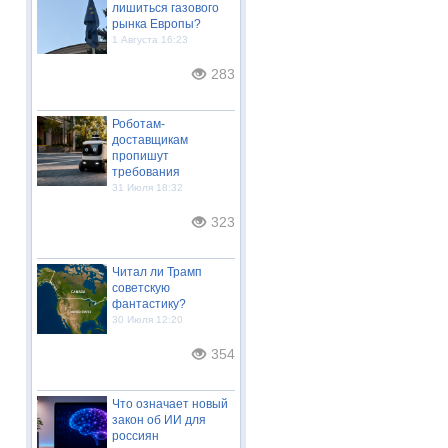
лишиться газового
рынка Европы?
1 Августа 16:23
283
Роботам-
доставщикам
пропишут
требования
31 Июля 18:32
323
Читал ли Трамп
советскую
фантастику?
30 Июля 12:20
354
Что означает новый
закон об ИИ для
россиян