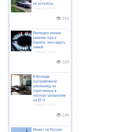
не осталось
4 Августа 17:41
161
Рекордно низкая
закачка газа в
Европе: чего ждать
зимой
3 Августа 13:32
220
В Вологде
оштрафовали
школьницу за
спрятанные в
паспорт шпаргалки
на ЕГЭ
2 Августа 14:19
246
Может ли Россия