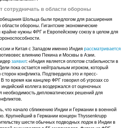
т сотрудничать в области обороны
е обещания Шольца были предлогом для расширения
в области обороны. Гигантские экономические
 крайне нужны ФРГ и Европейскому союзу в целом для
ороноспособности.
ссии и Китая с Западом именно Индия
рассматривается
ротивовес влиянию Пекина и Москвы в Азии.
лидер
заявил
: «Индия является оплотом стабильности в
ели пока остается нейтральным игроком, который
з сторон конфликта. Подтвердила это и пресс-
В то время как канцлер ФРГ говорил об угрозах со
о индийский коллега воздержался от оценочных
л необходимость дипломатических решений для
онфликтов.
ть, что начало сближению Индии и Германии в военной
о. Крупнейший в Германии концерн Thyssenkrupp
оительству шести обычных подводных лодок в Индии в