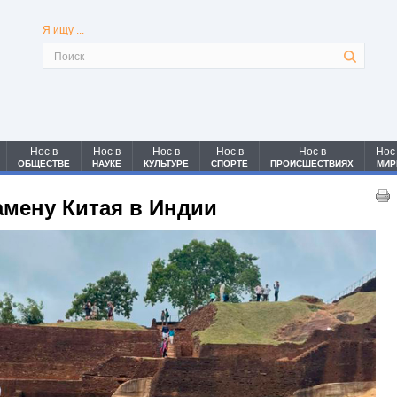
Я ищу ...
Нос в
Нос в
Нос в
Нос в
Нос в
Нос
ОБЩЕСТВЕ
НАУКЕ
КУЛЬТУРЕ
СПОРТЕ
ПРОИСШЕСТВИЯХ
МИР
амену Китая в Индии