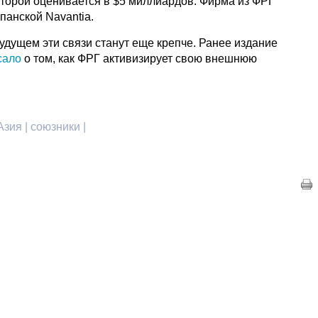
оторой оценивается в $5 миллиардов. Фирма из ФРГ
спанской Navantia.
будущем эти связи станут еще крепче. Ранее издание
сало
о том, как ФРГ активизирует свою внешнюю
Азия | союзники |