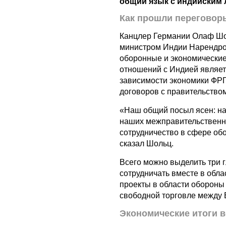
общий язык с индийским
Как прошли переговор
Канцлер Германии Олаф Шол
министром Индии Нарендро
оборонные и экономические
отношений с Индией являет
зависимости экономики ФРГ
договоров с правительство
«Наш общий посыл ясен: на
наших межправительственны
сотрудничество в сфере об
сказал Шольц.
Всего можно выделить три г
сотрудничать вместе в обла
проекты в области обороны
свободной торговле между 
Экономические итоги 