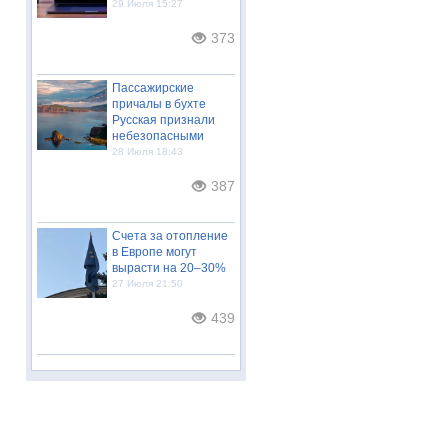
29 Июля 15:27
373
Пассажирские
причалы в бухте
Русская признали
небезопасными
28 Июля 18:43
387
Счета за отопление
в Европе могут
вырасти на 20–30%
27 Июля 21:50
439