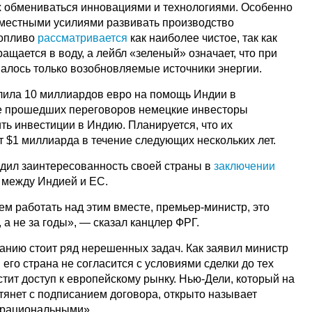
 обмениваться инновациями и технологиями. Особенно
местными усилиями развивать производство
топливо
рассматривается
как наиболее чистое, так как
ащается в воду, а лейбл «зеленый» означает, что при
валось только возобновляемые источники энергии.
лила 10 миллиардов евро на помощь Индии в
ле прошедших переговоров немецкие инвесторы
ть инвестиции в Индию. Планируется, что их
 $1 миллиарда в течение следующих нескольких лет.
дил заинтересованность своей страны в
заключении
е между Индией и ЕС.
дем работать над этим вместе, премьер-министр, это
 а не за годы», — сказал канцлер ФРГ.
санию стоит ряд нерешенных задач. Как заявил министр
его страна не согласится с условиями сделки до тех
стит доступ к европейскому рынку. Нью-Дели, который на
тянет с подписанием договора, открыто называет
ерациональными».