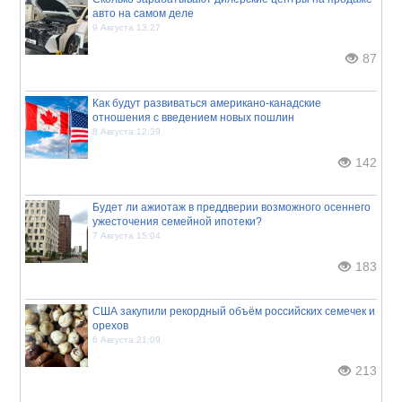
авто на самом деле
9 Августа 13:27
87
Как будут развиваться американо-канадские
отношения с введением новых пошлин
8 Августа 12:39
142
Будет ли ажиотаж в преддверии возможного осеннего
ужесточения семейной ипотеки?
7 Августа 15:04
183
США закупили рекордный объём российских семечек и
орехов
6 Августа 21:09
213