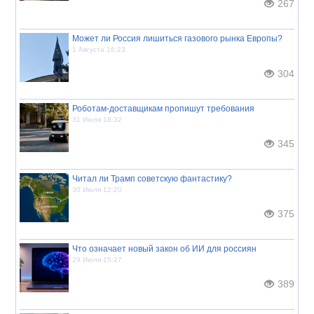
267
Может ли Россия лишиться газового рынка Европы?
1 Августа 16:23
304
Роботам-доставщикам пропишут требования
31 Июля 18:32
345
Читал ли Трамп советскую фантастику?
30 Июля 12:20
375
Что означает новый закон об ИИ для россиян
29 Июля 15:27
389