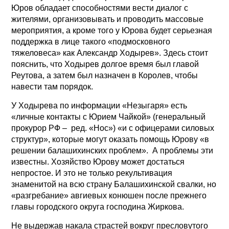
Юров обладает способностями вести диалог с
жителями, организовывать и проводить массовые
мероприятия, а кроме того у Юрова будет серьезная
поддержка в лице такого «подмосковного
тяжеловеса» как Александр Ходырев». Здесь стоит
пояснить, что Ходырев долгое время был главой
Реутова, а затем был назначен в Королев, чтобы
навести там порядок.
У Ходырева по информации «Незыгаря» есть
«личные контакты с Юрием Чайкой» (генеральный
прокурор РФ – ред. «Нос») «и с офицерами силовых
структур», которые могут оказать помощь Юрову «в
решении балашихинских проблем». А проблемы эти
известны. Хозяйство Юрову может достаться
непростое. И это не только рекультивация
знаменитой на всю страну Балашихинской свалки, но
«разгребание» авгиевых конюшен после прежнего
главы городского округа господина Жиркова.
Не выдержав накала страстей вокруг пресловутого