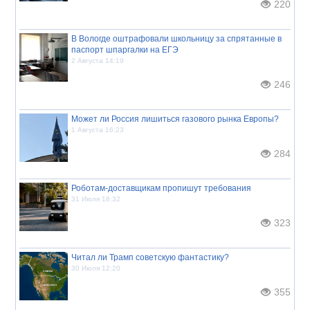
220
В Вологде оштрафовали школьницу за спрятанные в
паспорт шпаргалки на ЕГЭ
2 Августа 14:19
246
Может ли Россия лишиться газового рынка Европы?
1 Августа 16:23
284
Роботам-доставщикам пропишут требования
31 Июля 18:32
323
Читал ли Трамп советскую фантастику?
30 Июля 12:20
355