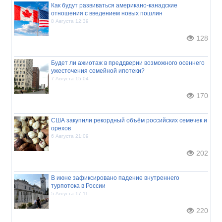
Как будут развиваться американо-канадские
отношения с введением новых пошлин
8 Августа 12:39
128
Будет ли ажиотаж в преддверии возможного осеннего
ужесточения семейной ипотеки?
7 Августа 15:04
170
США закупили рекордный объём российских семечек и
орехов
6 Августа 21:09
202
В июне зафиксировано падение внутреннего
турпотока в России
5 Августа 17:11
220