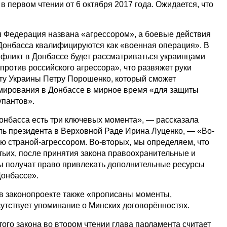
в первом чтении от 6 октября 2017 года. Ожидается, что
я Федерация названа «агрессором», а боевые действия
Донбасса квалифицируются как «военная операция». В
нфликт в Донбассе будет рассматриваться украинцами
против российского агрессора», что развяжет руки
ту Украины Петру Порошенко, который сможет
мирования в Донбассе в мирное время «для защиты
упантов».
Донбасса есть три ключевых момента», — рассказала
ль президента в Верховной Раде Ирина Луценко, — «Во-
ю страной-агрессором. Во-вторых, мы определяем, что
тьих, после принятия закона правоохранительные и
 получат право привлекать дополнительные ресурсы
Донбассе».
в законопроекте также «прописаны моменты,
сутствует упоминание о Минских договорённостях.
ого закона во втором чтении глава парламента считает