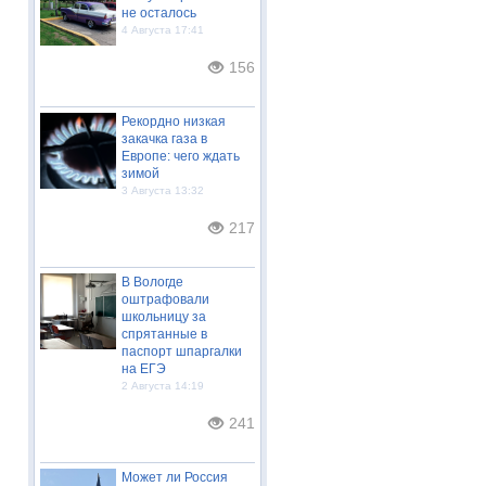
не осталось
4 Августа 17:41
156
Рекордно низкая
закачка газа в
Европе: чего ждать
зимой
3 Августа 13:32
217
В Вологде
оштрафовали
школьницу за
спрятанные в
паспорт шпаргалки
на ЕГЭ
2 Августа 14:19
241
Может ли Россия