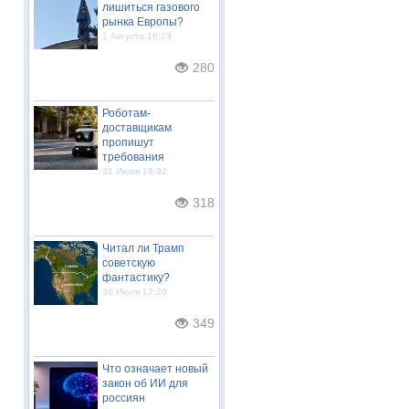
лишиться газового
рынка Европы?
1 Августа 16:23
280
Роботам-
доставщикам
пропишут
требования
31 Июля 18:32
318
Читал ли Трамп
советскую
фантастику?
30 Июля 12:20
349
Что означает новый
закон об ИИ для
россиян