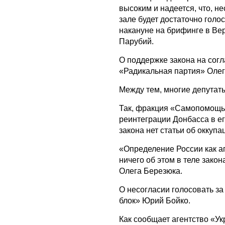
высоким и надеется, что, н
зале будет достаточно голо
накануне на брифинге в Ве
Парубий.
О поддержке закона на сог
«Радикальная партия» Олег
Между тем, многие депутат
Так, фракция «Самопомощь» 
реинтеграции Донбасса в его
закона нет статьи об оккуп
«Определение России как аг
ничего об этом в теле зак
Олега Березюка.
О несогласии голосовать з
блок» Юрий Бойко.
Как сообщает агентство «Ук