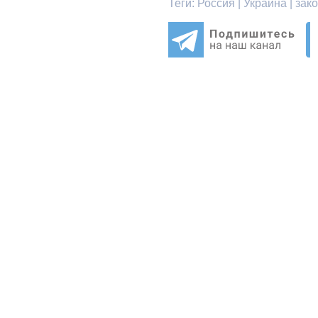
Теги:
Россия | Украина | зак
© НОС.ru
2026