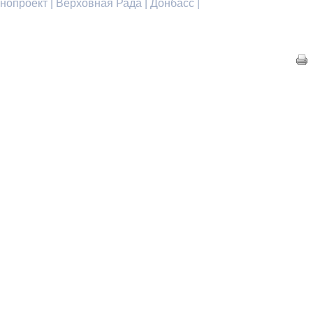
онопроект | Верховная Рада | Донбасс |