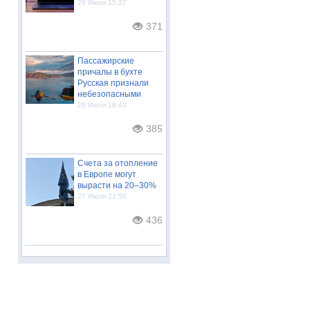
29 Июля 15:27
371
Пассажирские
причалы в бухте
Русская признали
небезопасными
28 Июля 18:43
385
Счета за отопление
в Европе могут
вырасти на 20–30%
27 Июля 21:50
436