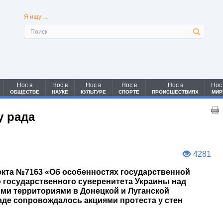
Я ищу ...
Нос в
Нос в
Нос в
Нос в
Нос в
Нос
ОБЩЕСТВЕ
НАУКЕ
КУЛЬТУРЕ
СПОРТЕ
ПРОИСШЕСТВИЯХ
МИР
у рада
4281
кта №7163 «Об особенностях государственной
 государственного суверенитета Украины над
ми территориями в Донецкой и Луганской
аде сопровождалось акциями протеста у стен