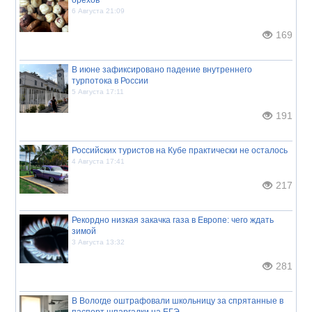
6 Августа 21:09
169
В июне зафиксировано падение внутреннего
турпотока в России
5 Августа 17:11
191
Российских туристов на Кубе практически не осталось
4 Августа 17:41
217
Рекордно низкая закачка газа в Европе: чего ждать
зимой
3 Августа 13:32
281
В Вологде оштрафовали школьницу за спрятанные в
паспорт шпаргалки на ЕГЭ