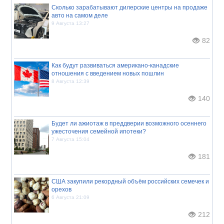
Сколько зарабатывают дилерские центры на продаже
авто на самом деле
9 Августа 13:27
82
Как будут развиваться американо-канадские
отношения с введением новых пошлин
8 Августа 12:39
140
Будет ли ажиотаж в преддверии возможного осеннего
ужесточения семейной ипотеки?
7 Августа 15:04
181
США закупили рекордный объём российских семечек и
орехов
6 Августа 21:09
212