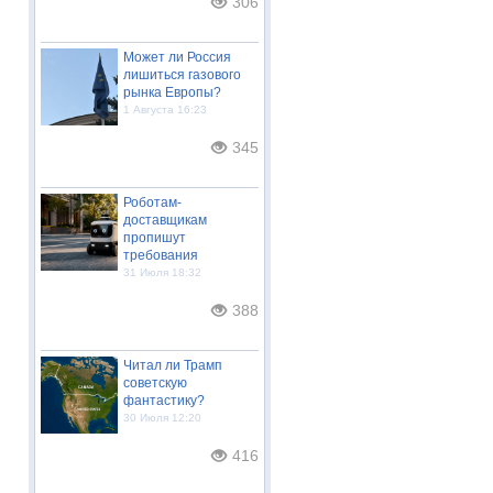
306
Может ли Россия
лишиться газового
рынка Европы?
1 Августа 16:23
345
Роботам-
доставщикам
пропишут
требования
31 Июля 18:32
388
Читал ли Трамп
советскую
фантастику?
30 Июля 12:20
416