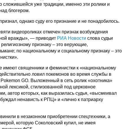
по сложившейся уже традиции, именно эти ролики и
над блогером.
ризнал, однако суду его признание и не понадобилось.
вяти видеороликах отмечен признак возбуждения
зной вражды», — приводит
РИА Новости
слова судьи
 религиозному признаку – это верующие,
ьмане; по национальному и социальному признаку – это
нистки».
е имеют священники и феминистки к «национальному
 действительно ловил покемонов во время службы в
 Pokemon GO. Выложенный в сеть ролик «охотника»
ой лексикой, стилизованной под церковное
и, автор которых, как выразилась судья, «высмеивал
збуждал ненависть к РПЦ» и «лично к патриарху
бвинили в незаконном приобретении спецтехники, а
мерой, которую Соколовский купил, не имея