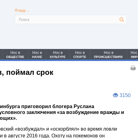
Я ищу ...
Нос в
Нос в
Нос в
Нос в
Нос в
Нос
ОБЩЕСТВЕ
НАУКЕ
КУЛЬТУРЕ
СПОРТЕ
ПРОИСШЕСТВИЯХ
МИР
, поймал срок
3150
ринбурга приговорил блогера Руслана
 условного заключения «за возбуждение вражды и
ующих».
овский «возбуждал» и «оскорблял» во время ловли
 в августе 2016 года. Охоту на покемонов он