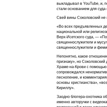
выкладывал в YouTube, и, 
стали основанием для суда 
Свей вины Соколовский не п
«Во всех предъявленных де
национальной или религио
Верх-Исетского суда, — «По
священнослужители и мусул
священнослужители и феми
Непонятно, какое отношени
признаку», но Соколовский
Храме-на-Крови с помощью
сопровождался ненормативн
песнопение, и комментариям
основы христианства», «во
Кириллу».
Заодно блогера-охотника о
именно авторучки с видеока