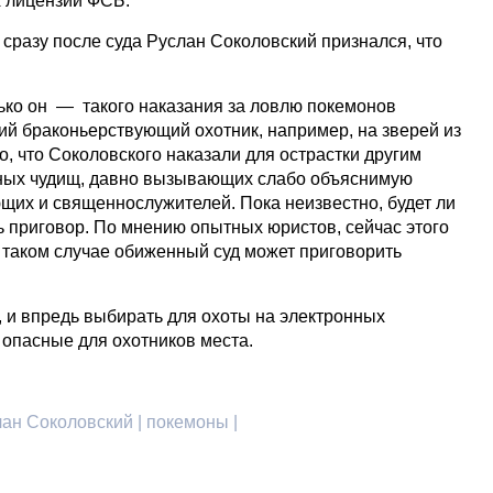
х лицензии ФСБ.
сразу после суда Руслан Соколовский признался, что
ько он — такого наказания за ловлю покемонов
ий браконьерствующий охотник, например, на зверей из
о, что Соколовского наказали для острастки другим
ных чудищ, давно вызывающих слабо объяснимую
щих и священнослужителей. Пока неизвестно, будет ли
ь приговор. По мнению опытных юристов, сейчас этого
 в таком случае обиженный суд может приговорить
.
ь, и впредь выбирать для охоты на электронных
ь опасные для охотников места.
слан Соколовский | покемоны |