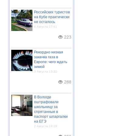
Российских туристов
на Кубе практически
не осталось
4 Августа 17:41
223
Рекордно низкая
закачка газа в
Европе: чего ждать
зимой
3 Августа 13:32
288
В Вологде
оштрафовали
школьницу за
спрятанные в
паспорт шпаргалки
на ЕГЭ
2 Августа 14:19