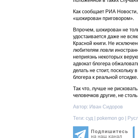
положенной в таких случая
Как сообщает РИА Новости, 
«шокирован приговором».
Впрочем, шокирован не тол
удостаивается даже не всяк
Красной книги. Не исключен
любителям ловли иностран
неприязнь некоторых верую
адвокат блогера обжаловат
делать не стоит, поскольку
блогера к реальной отсидке
Так что, лучше не рисковат
человечков другие, не стол
Автор:
Иван Сидоров
Теги:
суд | pokemon go | Ру