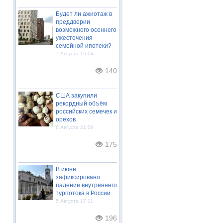
Будет ли ажиотаж в
преддверии
возможного осеннего
ужесточения
семейной ипотеки?
7 Августа 15:04
140
США закупили
рекордный объём
российских семечек и
орехов
6 Августа 21:09
175
В июне
зафиксировано
падение внутреннего
турпотока в России
5 Августа 17:11
196