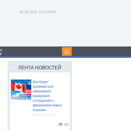
08.08.2026
19:13 МСК
 в
Е
ЛЕНТА НОВОСТЕЙ
Как будут
развиваться
американо-
канадские
отношения с
введением новых
пошлин
8 Августа 12:39
90