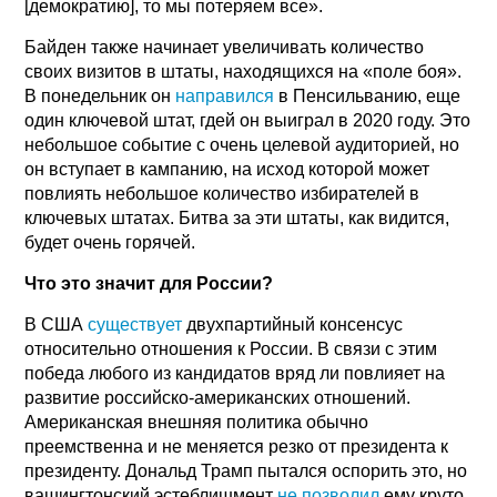
[демократию], то мы потеряем все».
Байден также начинает увеличивать количество
своих визитов в штаты, находящихся на «поле боя».
В понедельник он
направился
в Пенсильванию, еще
один ключевой штат, гдей он выиграл в 2020 году. Это
небольшое событие с очень целевой аудиторией, но
он вступает в кампанию, на исход которой может
повлиять небольшое количество избирателей в
ключевых штатах. Битва за эти штаты, как видится,
будет очень горячей.
Что это значит для России?
В США
существует
двухпартийный консенсус
относительно отношения к России. В связи с этим
победа любого из кандидатов вряд ли повлияет на
развитие российско-американских отношений.
Американская внешняя политика обычно
преемственна и не меняется резко от президента к
президенту. Дональд Трамп пытался оспорить это, но
вашингтонский эстеблишмент
не позволил
ему круто