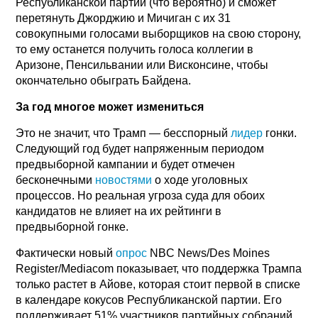
Республиканской партии (что вероятно) и сможет
перетянуть Джорджию и Мичиган с их 31
совокупными голосами выборщиков на свою сторону,
то ему останется получить голоса коллегии в
Аризоне, Пенсильвании или Висконсине, чтобы
окончательно обыграть Байдена.
За год многое может измениться
Это не значит, что Трамп — бесспорный
лидер
гонки.
Следующий год будет напряженным периодом
предвыборной кампании и будет отмечен
бесконечными
новостями
о ходе уголовных
процессов. Но реальная угроза суда для обоих
кандидатов не влияет на их рейтинги в
предвыборной гонке.
Фактически новый
опрос
NBC News/Des Moines
Register/Mediacom показывает, что поддержка Трампа
только растет в Айове, которая стоит первой в списке
в календаре кокусов Республиканской партии. Его
поддерживает 51% участников партийных собраний.