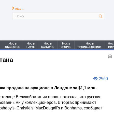
Я ищу ...
Нос в
Нос в
Нос в
Нос в
Нос в
Нос
ОБЩЕСТВЕ
НАУКЕ
КУЛЬТУРЕ
СПОРТЕ
ПРОИСШЕСТВИЯХ
МИР
тана
2560
ка продана на аукционе в Лондоне за $1,1 млн.
столице Великобритании вновь показала, что русские
бованными у коллекционеров. В торгах принимают
heby's, Christie's, MacDougall's и Bonhams, сообщает