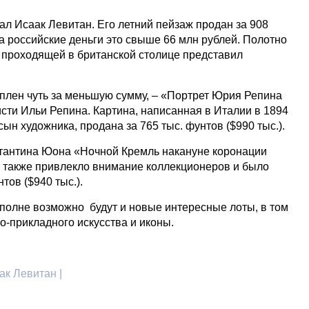
ал Исаак Левитан. Его летний пейзаж продан за 908
На российские деньги это свыше 66 млн рублей. Полотно
, проходящей в британской столице представил
уплен чуть за меньшую сумму, – «Портрет Юрия Репина
сти Ильи Репина. Картина, написанная в Италии в 1894
сын художника, продана за 765 тыс. фунтов ($990 тыс.).
тантина Юона «Ночной Кремль накануне коронации
 также привлекло внимание коллекционеров и было
тов ($940 тыс.).
полне возможно будут и новые интересные лоты, в том
о-прикладного искусства и иконы.
ак Левитан |