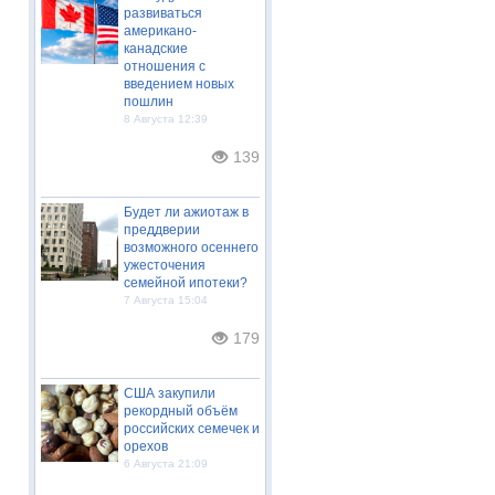
развиваться
американо-
канадские
отношения с
введением новых
пошлин
8 Августа 12:39
139
Будет ли ажиотаж в
преддверии
возможного осеннего
ужесточения
семейной ипотеки?
7 Августа 15:04
179
США закупили
рекордный объём
российских семечек и
орехов
6 Августа 21:09