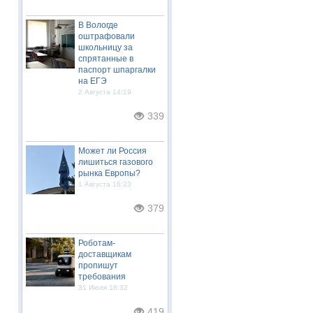
В Вологде
оштрафовали
школьницу за
спрятанные в
паспорт шпаргалки
на ЕГЭ
2 Августа 14:19
339
Может ли Россия
лишиться газового
рынка Европы?
1 Августа 16:23
379
Роботам-
доставщикам
пропишут
требования
31 Июля 18:32
419