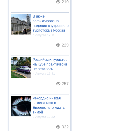
210
В июне
зафиксировано
падение внутреннего
турпотока в России
5 Августа 17:11
229
Российских туристов
на Кубе практически
не осталось
4 Августа 17:41
257
Рекордно низкая
закачка газа в
Европе: чего ждать
зимой
3 Августа 13:32
322