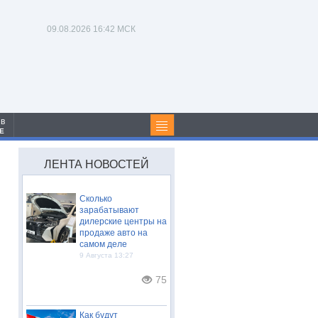
09.08.2026
16:43 МСК
 в
Е
ЛЕНТА НОВОСТЕЙ
Сколько
зарабатывают
дилерские центры на
продаже авто на
самом деле
9 Августа 13:27
75
Как будут