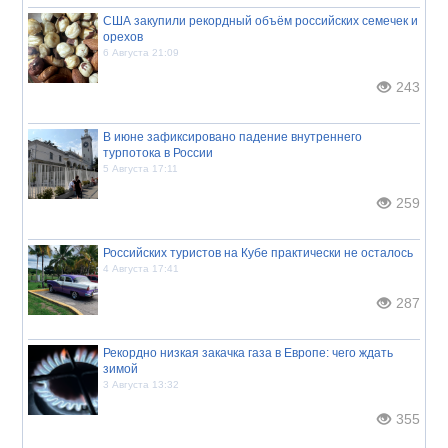
США закупили рекордный объём российских семечек и
орехов
6 Августа 21:09
243
В июне зафиксировано падение внутреннего
турпотока в России
5 Августа 17:11
259
Российских туристов на Кубе практически не осталось
4 Августа 17:41
287
Рекордно низкая закачка газа в Европе: чего ждать
зимой
3 Августа 13:32
355