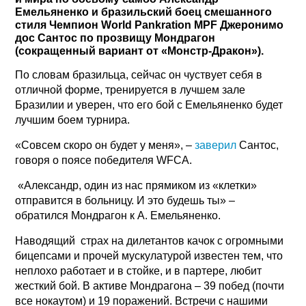
Емельяненко и бразильский боец смешанного
стиля Чемпион World Pankration MPF Джеронимо
дос Сантос по прозвищу Мондрагон
(сокращенный вариант от «Монстр-Дракон»).
По словам бразильца, сейчас он чуствует себя в
отличной форме, тренируется в лучшем зале
Бразилии и уверен, что его бой с Емельяненко будет
лучшим боем турнира.
«Совсем скоро он будет у меня», –
заверил
Сантос,
говоря о поясе победителя WFCA.
«Александр, один из нас прямиком из «клетки»
отправится в больницу. И это будешь ты» –
обратился Мондрагон к А. Емельяненко.
Наводящий страх на дилетантов качок с огромными
бицепсами и прочей мускулатурой известен тем, что
неплохо работает и в стойке, и в партере, любит
жесткий бой. В активе Мондрагона – 39 побед (почти
все нокаутом) и 19 поражений. Встречи с нашими