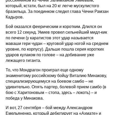
россиянином из Чечни Залимханом Умиевым,
который, кстати, был на 20 кг легче мускулистого
бразильца. За поединком следил глава Чечни Рамзан
Кадыров.
Бой оказался феерическим и коротким. Длился он
всего 12 секунд. Умиев провел сильнейший мидл-кик
по печени (у каратистов этот удар называется
маваши гери чудан – круговой удар ногой на среднем
уровне, по корпусу). Дальше пошла серия коротких
ударов кулаком по голове – на добивание уже
лежащего гиганта.
То, что Мондрагон проиграл еще одному
знаменитому российскому бойцу Виталию Минакову,
специализирующемуся на боевом самбо – не
удивительно. Опять партер, болевой прием самбо (в
бою с Харитоновым – стопа, здесь – локоть) – и
победа у Минакова.
И вот, 27 сентября – бой между Александром
Емельяненко, который дебютирует на «Ахмате» и