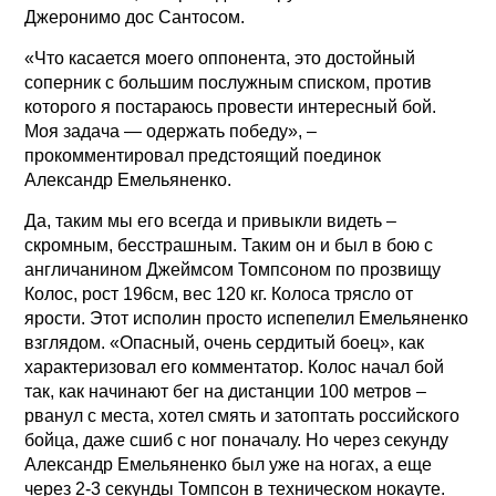
Джеронимо дос Сантосом.
«Что касается моего оппонента, это достойный
соперник с большим послужным списком, против
которого я постараюсь провести интересный бой.
Моя задача — одержать победу», –
прокомментировал предстоящий поединок
Александр Емельяненко.
Да, таким мы его всегда и привыкли видеть –
скромным, бесстрашным. Таким он и был в бою с
англичанином Джеймсом Томпсоном по прозвищу
Колос, рост 196см, вес 120 кг. Колоса трясло от
ярости. Этот исполин просто испепелил Емельяненко
взглядом. «Опасный, очень сердитый боец», как
характеризовал его комментатор. Колос начал бой
так, как начинают бег на дистанции 100 метров –
рванул с места, хотел смять и затоптать российского
бойца, даже сшиб с ног поначалу. Но через секунду
Александр Емельяненко был уже на ногах, а еще
через 2-3 секунды Томпсон в техническом нокауте.