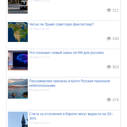
31 Июля 18:32
311
Читал ли Трамп советскую фантастику?
30 Июля 12:20
340
Что означает новый закон об ИИ для россиян
29 Июля 15:27
363
Пассажирские причалы в бухте Русская признали
небезопасными
28 Июля 18:43
376
Счета за отопление в Европе могут вырасти на 20–
30%
27 Июля 21:50