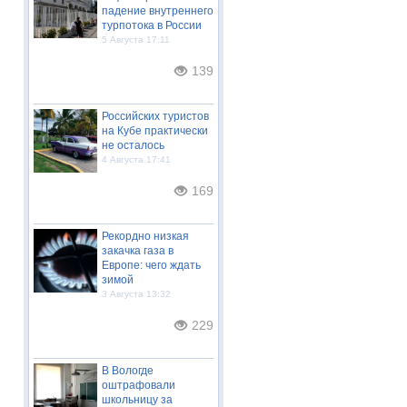
падение внутреннего
турпотока в России
5 Августа 17:11
139
Российских туристов
на Кубе практически
не осталось
4 Августа 17:41
169
Рекордно низкая
закачка газа в
Европе: чего ждать
зимой
3 Августа 13:32
229
В Вологде
оштрафовали
школьницу за