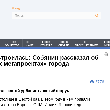
Я ищу ...
Нос в
Нос в
Нос в
Нос в
Нос в
Нос
ОБЩЕСТВЕ
НАУКЕ
КУЛЬТУРЕ
СПОРТЕ
ПРОИСШЕСТВИЯХ
МИР
строилась: Собянин рассказал об
х мегапроектах» города
3776
вал шестой урбанистический форум.
толице в шестой раз. В этом году в нем приняли
 из стран Европы, США, Индии, Японии и др.