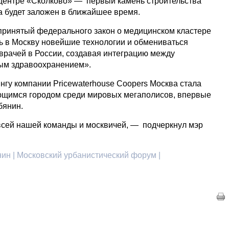
центре «Сколково» — первый камень строительства
а будет заложен в ближайшее время.
принятый федерального закон о медицинском кластере
ь в Москву новейшие технологии и обмениваться
 врачей в России, создавая интеграцию между
ым здравоохранением».
нгу компании Pricewaterhouse Coopers Москва стала
щимся городом среди мировых мегаполисов, впервые
бянин.
всей нашей команды и москвичей, — подчеркнул мэр
ин | Московский урбанистический форум |