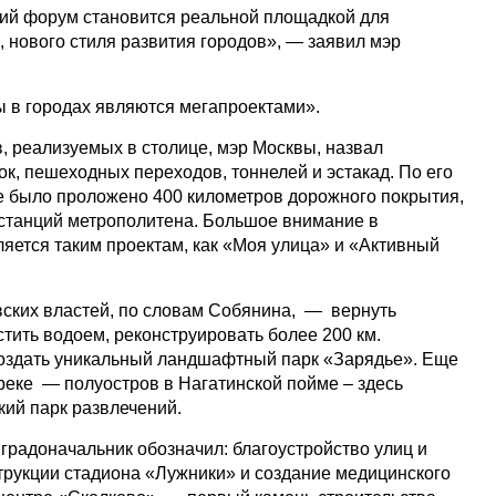
ий форум становится реальной площадкой для
 нового стиля развития городов», — заявил мэр
ы в городах являются мегапроектами».
, реализуемых в столице, мэр Москвы, назвал
зок, пешеходных переходов, тоннелей и эстакад. По его
де было проложено 400 километров дорожного покрытия,
8 станций метрополитена. Большое внимание в
ляется таким проектам, как «Моя улица» и «Активный
ских властей, по словам Собянина, — вернуть
тить водоем, реконструировать более 200 км.
создать уникальный ландшафтный парк «Зарядье». Еще
реке — полуостров в Нагатинской пойме – здесь
кий парк развлечений.
градоначальник обозначил: благоустройство улиц и
трукции стадиона «Лужники» и создание медицинского