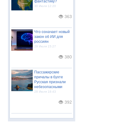
фантастику?
30 Июля 12:20
363
Что означает новый
закон об ИИ для
россиян
29 Июля 15:27
380
Пассажирские
причалы в бухте
Русская признали
небезопасными
28 Июля 18:43
392