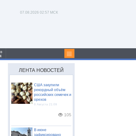
07.08.2026
02:57 МСК
 в
Е
ЛЕНТА НОВОСТЕЙ
США закупили
рекордный объём
российских семечек и
орехов
6 Августа 21:09
105
В июне
зафиксировано