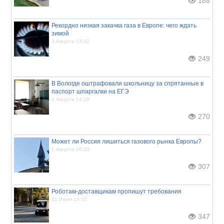
188
Рекордно низкая закачка газа в Европе: чего ждать
зимой
3 Августа 13:32
249
В Вологде оштрафовали школьницу за спрятанные в
паспорт шпаргалки на ЕГЭ
2 Августа 14:19
270
Может ли Россия лишиться газового рынка Европы?
1 Августа 16:23
307
Роботам-доставщикам пропишут требования
31 Июля 18:32
347