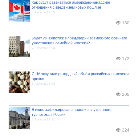
Как будут развиваться американо-канадские
отношения с введением новых пошлин
8 Августа 12:39
130
Будет ли ажиотаж в преддверии возможного осеннего
ужесточения семейной ипотеки?
7 Августа 15:04
172
США закупили рекордный объём российских семечек и
орехов
6 Августа 21:09
205
В июне зафиксировано падение внутреннего
турпотока в России
5 Августа 17:11
224