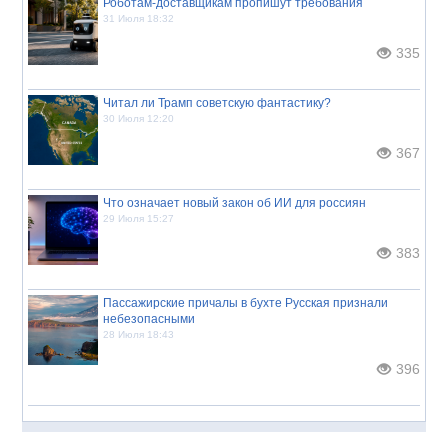
Роботам-доставщикам пропишут требования
31 Июля 18:32
335
Читал ли Трамп советскую фантастику?
30 Июля 12:20
367
Что означает новый закон об ИИ для россиян
29 Июля 15:27
383
Пассажирские причалы в бухте Русская признали
небезопасными
28 Июля 18:43
396