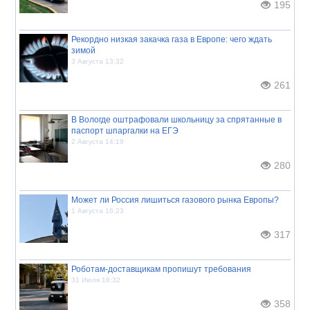
195
Рекордно низкая закачка газа в Европе: чего ждать
зимой
3 Августа 13:32
261
В Вологде оштрафовали школьницу за спрятанные в
паспорт шпаргалки на ЕГЭ
2 Августа 14:19
280
Может ли Россия лишиться газового рынка Европы?
1 Августа 16:23
317
Роботам-доставщикам пропишут требования
31 Июля 18:32
358