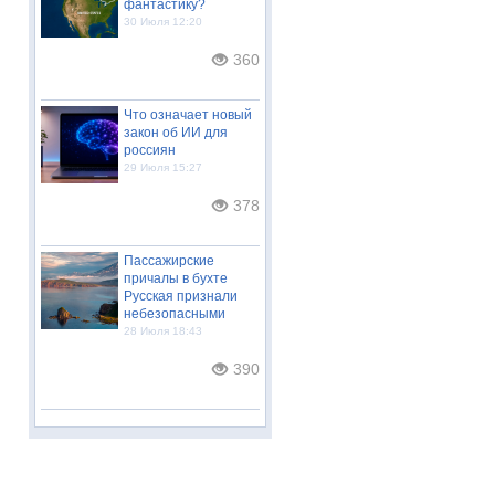
фантастику?
30 Июля 12:20
360
Что означает новый
закон об ИИ для
россиян
29 Июля 15:27
378
Пассажирские
причалы в бухте
Русская признали
небезопасными
28 Июля 18:43
390