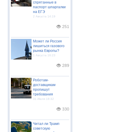
спрятанные в
паспорт шпаргалки
на ЕГЭ
2 Августа 14:19
251
Может ли Россия
лишиться газового
рынка Европы?
1 Августа 16:23
289
Роботам-
доставщикам
пропишут
требования
31 Июля 18:32
330
Читал ли Трамп
советскую