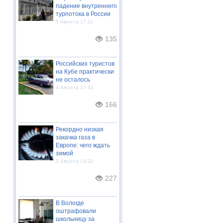
падение внутреннего
турпотока в России
5 Августа 17:11
135
Российских туристов
на Кубе практически
не осталось
4 Августа 17:41
166
Рекордно низкая
закачка газа в
Европе: чего ждать
зимой
3 Августа 13:32
227
В Вологде
оштрафовали
школьницу за