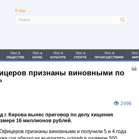
Я ищу ...
Нос в
Нос в
Нос в
Нос в
Нос в
Нос
ОБЩЕСТВЕ
НАУКЕ
КУЛЬТУРЕ
СПОРТЕ
ПРОИСШЕСТВИЯХ
МИР
ицеров признаны виновными по
»
2496
д г. Кирова вынес приговор по делу хищения
азмере 16 миллионов рублей.
Офицеров признаны виновными и получили 5 и 4 года
кже суд обязал их выплатить штраф в размере 500