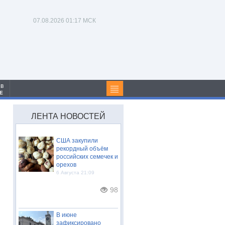
07.08.2026
01:17 МСК
 в
Е
ЛЕНТА НОВОСТЕЙ
США закупили
рекордный объём
российских семечек и
орехов
6 Августа 21:09
98
В июне
зафиксировано