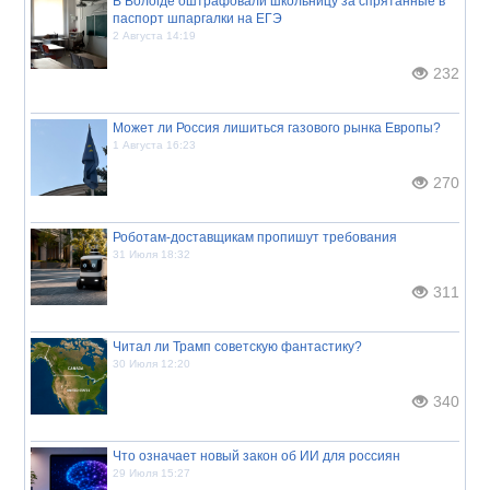
В Вологде оштрафовали школьницу за спрятанные в
паспорт шпаргалки на ЕГЭ
2 Августа 14:19
232
Может ли Россия лишиться газового рынка Европы?
1 Августа 16:23
270
Роботам-доставщикам пропишут требования
31 Июля 18:32
311
Читал ли Трамп советскую фантастику?
30 Июля 12:20
340
Что означает новый закон об ИИ для россиян
29 Июля 15:27