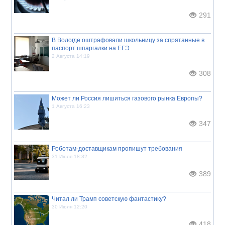
291
В Вологде оштрафовали школьницу за спрятанные в
паспорт шпаргалки на ЕГЭ
2 Августа 14:19
308
Может ли Россия лишиться газового рынка Европы?
1 Августа 16:23
347
Роботам-доставщикам пропишут требования
31 Июля 18:32
389
Читал ли Трамп советскую фантастику?
30 Июля 12:20
418