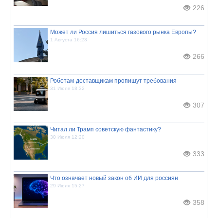
226
Может ли Россия лишиться газового рынка Европы?
1 Августа 16:23
266
Роботам-доставщикам пропишут требования
31 Июля 18:32
307
Читал ли Трамп советскую фантастику?
30 Июля 12:20
333
Что означает новый закон об ИИ для россиян
29 Июля 15:27
358