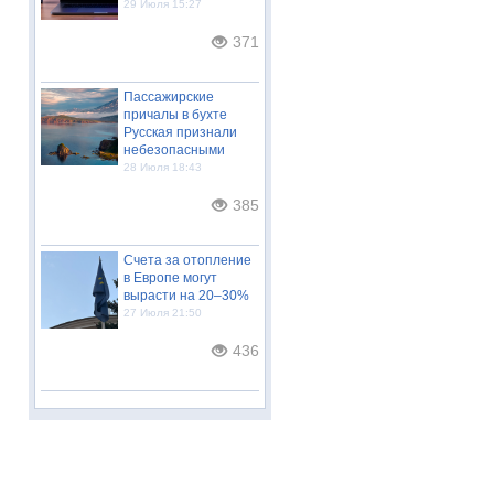
29 Июля 15:27
371
Пассажирские
причалы в бухте
Русская признали
небезопасными
28 Июля 18:43
385
Счета за отопление
в Европе могут
вырасти на 20–30%
27 Июля 21:50
436