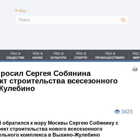
Я ищу ...
Нос в
Нос в
Нос в
Нос в
Нос в
Нос
ОБЩЕСТВЕ
НАУКЕ
КУЛЬТУРЕ
СПОРТЕ
ПРОИСШЕСТВИЯХ
МИР
просил Сергея Собянина
кт строительства всесезонного
Жулебино
3423
й обратился к мэру Москвы Сергею Собянину с
ект строительства нового всесезонного
ельного комплекса в Выхино-Жулебино