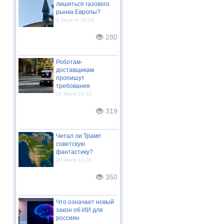
лишиться газового
рынка Европы?
1 Августа 16:23
280
Роботам-
доставщикам
пропишут
требования
31 Июля 18:32
319
Читал ли Трамп
советскую
фантастику?
30 Июля 12:20
350
Что означает новый
закон об ИИ для
россиян