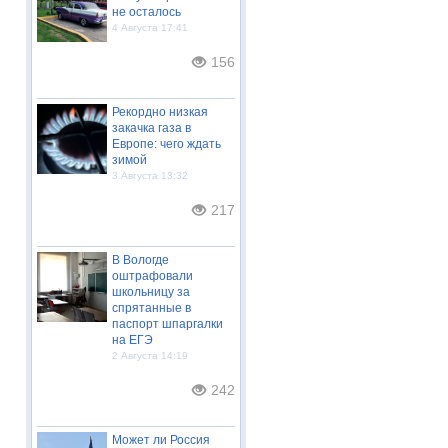
не осталось
4 Августа 17:41
156
Рекордно низкая
закачка газа в
Европе: чего ждать
зимой
3 Августа 13:32
217
В Вологде
оштрафовали
школьницу за
спрятанные в
паспорт шпаргалки
на ЕГЭ
2 Августа 14:19
242
Может ли Россия