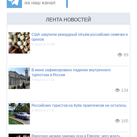
ЛЕНТА НОВОСТЕЙ
США закупили рекордный объём российских семечек и
орехов
6 Августа 21:09
89
В июне зафиксировано падение внутреннего
турпотока в России
5 Августа 17:11
134
Российских туристов на Кубе практически не осталось
4 Августа 17:41
165
Рекордно низкая закачка газа в Европе: чего ждать