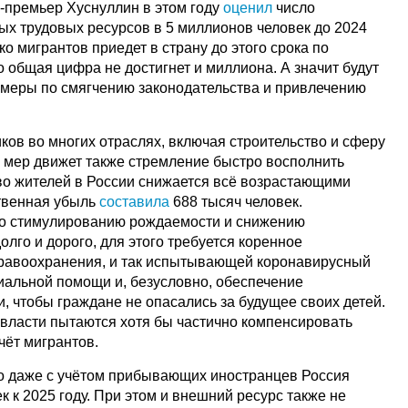
-премьер Хуснуллин в этом году
оценил
число
х трудовых ресурсов в 5 миллионов человек до 2024
ко мигрантов приедет в страну до этого срока по
о общая цифра не достигнет и миллиона. А значит будут
меры по смягчению законодательства и привлечению
ков во многих отраслях, включая строительство и сферу
мер движет также стремление быстро восполнить
во жителей в России снижается всё возрастающими
ственная убыль
составила
688 тысяч человек.
по стимулированию рождаемости и снижению
олго и дорого, для этого требуется коренное
дравоохранения, и так испытывающей коронавирусный
циальной помощи и, безусловно, обеспечение
, чтобы граждане не опасались за будущее своих детей.
власти пытаются хотя бы частично компенсировать
чёт мигрантов.
что даже с учётом прибывающих иностранцев Россия
к к 2025 году. При этом и внешний ресурс также не