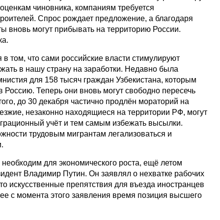
 оценкам чиновника, компаниям требуется
троителей. Спрос рождает предложение, а благодаря
ы вновь могут прибывать на территорию России.
ка.
 в том, что сами российские власти стимулируют
жать в нашу страну на заработки. Недавно была
нистия для 158 тысяч граждан Узбекистана, которым
в Россию. Теперь они вновь могут свободно пересечь
того, до 30 декабря частично продлён мораторий на
езжие, незаконно находящиеся на территории РФ, могут
играционный учёт и тем самым избежать высылки.
ожности трудовым мигрантам легализоваться и
.
в необходим для экономического роста, ещё летом
идент Владимир Путин. Он заявлял о нехватке рабочих
 что искусственные препятствия для въезда иностранцев
ее с момента этого заявления время позиция высшего
.