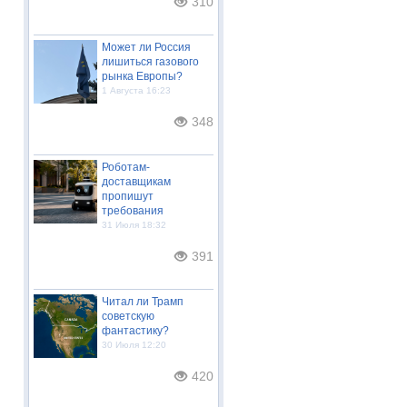
310
Может ли Россия
лишиться газового
рынка Европы?
1 Августа 16:23
348
Роботам-
доставщикам
пропишут
требования
31 Июля 18:32
391
Читал ли Трамп
советскую
фантастику?
30 Июля 12:20
420