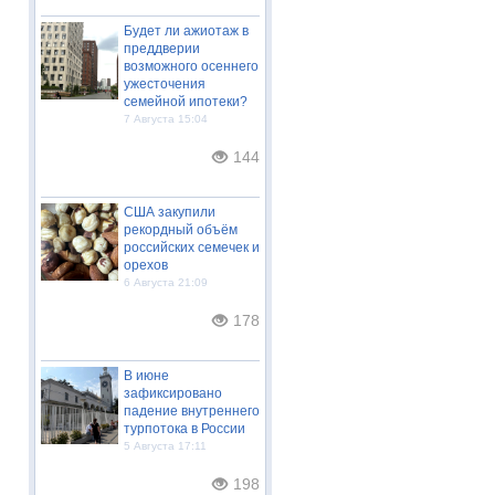
Будет ли ажиотаж в
преддверии
возможного осеннего
ужесточения
семейной ипотеки?
7 Августа 15:04
144
США закупили
рекордный объём
российских семечек и
орехов
6 Августа 21:09
178
В июне
зафиксировано
падение внутреннего
турпотока в России
5 Августа 17:11
198