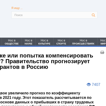
Я ищу ...
Нос в
Нос в
Нос в
Нос в
Нос в
Нос
ОБЩЕСТВЕ
НАУКЕ
КУЛЬТУРЕ
СПОРТЕ
ПРОИСШЕСТВИЯХ
МИР
ке или попытка компенсировать
? Правительство прогнозирует
грантов в Россию
7407
двое увеличило прогноз по коэффициенту
 2021 году. Этот показатель рассчитывается по
 основе данных о прибывших в страну трудовых