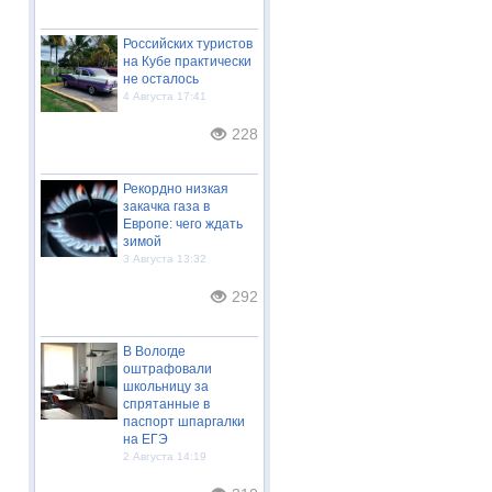
Российских туристов
на Кубе практически
не осталось
4 Августа 17:41
228
Рекордно низкая
закачка газа в
Европе: чего ждать
зимой
3 Августа 13:32
292
В Вологде
оштрафовали
школьницу за
спрятанные в
паспорт шпаргалки
на ЕГЭ
2 Августа 14:19