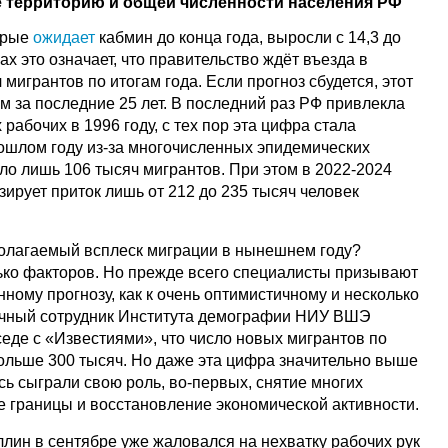
ё территорию и общей численности населения РФ
орые
ожидает
кабмин до конца года, выросли с 14,3 до
ах это означает, что правительство ждёт въезда в
мигрантов по итогам года. Если прогноз сбудется, этот
м за последние 25 лет. В последний раз РФ привлекла
рабочих в 1996 году, с тех пор эта цифра стала
рошлом году из-за многочисленных эпидемических
ло лишь 106 тысяч мигрантов. При этом в 2022-2024
зирует приток лишь от 212 до 235 тысяч человек
олагаемый всплеск миграции в нынешнем году?
ко факторов. Но прежде всего специалисты призывают
нному прогнозу, как к очень оптимистичному и несколько
чный сотрудник Института демографии НИУ ВШЭ
еде с «Известиями», что число новых мигрантов по
больше 300 тысяч. Но даже эта цифра значительно выше
сь сыграли свою роль, во-первых, снятие многих
е границы и восстановление экономической активности.
лин в сентябре уже жаловался на нехватку рабочих рук