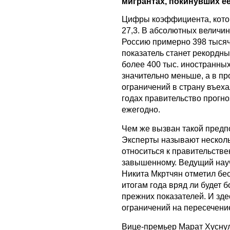
мигрантах, покинувших е
Цифры коэффициента, кот
27,3. В абсолютных величин
Россию примерно 398 тысяч 
показатель станет рекордны
более 400 тыс. иностранных 
значительно меньше, а в п
ограничений в страну въеха
годах правительство прогно
ежегодно.
Чем же вызван такой предп
Эксперты называют несколь
относиться к правительстве
завышенному. Ведущий нау
Никита Мкртчян отметил бес
итогам года вряд ли будет 
прежних показателей. И зде
ограничений на пересечени
Вице-премьер Марат Хуснул