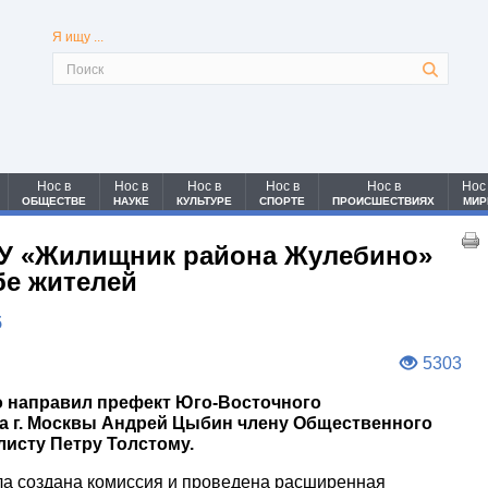
Я ищу ...
Нос в
Нос в
Нос в
Нос в
Нос в
Нос
ОБЩЕСТВЕ
НАУКЕ
КУЛЬТУРЕ
СПОРТЕ
ПРОИСШЕСТВИЯХ
МИР
БУ «Жилищник района Жулебино»
бе жителей
5
5303
 направил префект Юго-Восточного
а г. Москвы Андрей Цыбин члену Общественного
исту Петру Толстому.
 создана комиссия и проведена расширенная