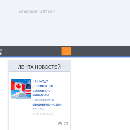
08.08.2026
14:57 МСК
 в
Е
ЛЕНТА НОВОСТЕЙ
Как будут
развиваться
американо-
канадские
отношения с
введением новых
пошлин
8 Августа 12:39
73