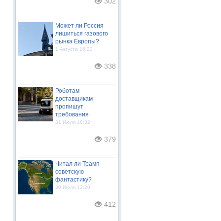
302
Может ли Россия
лишиться газового
рынка Европы?
1 Августа 16:23
338
Роботам-
доставщикам
пропишут
требования
31 Июля 18:32
379
Читал ли Трамп
советскую
фантастику?
30 Июля 12:20
412