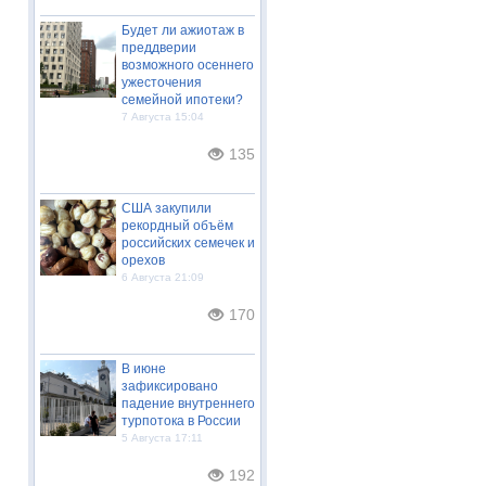
Будет ли ажиотаж в
преддверии
возможного осеннего
ужесточения
семейной ипотеки?
7 Августа 15:04
135
США закупили
рекордный объём
российских семечек и
орехов
6 Августа 21:09
170
В июне
зафиксировано
падение внутреннего
турпотока в России
5 Августа 17:11
192