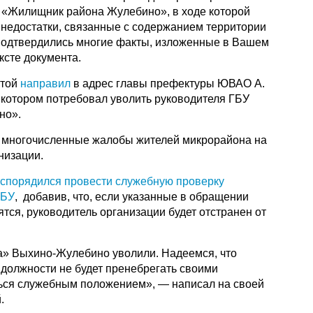
 «Жилищник района Жулебино», в ходе которой
недостатки, связанные с содержанием территории
подтвердились многие факты, изложенные в Вашем
ексте документа.
стой
направил
в адрес главы префектуры ЮВАО А.
 котором потребовал уволить руководителя ГБУ
но».
 многочисленные жалобы жителей микрорайона на
низации.
спорядился провести служебную проверку
ГБУ
, добавив, что, если указанные в обращении
тся, руководитель организации будет отстранен от
» Выхино-Жулебино уволили. Надеемся, что
 должности не будет пренебрегать своими
ься служебным положением», — написал на своей
.