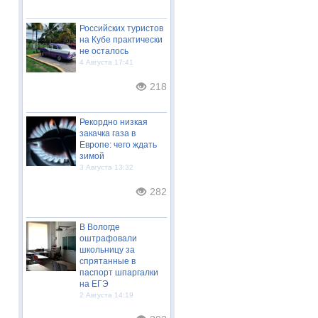
Российских туристов
на Кубе практически
не осталось
4 Августа 17:41
218
Рекордно низкая
закачка газа в
Европе: чего ждать
зимой
3 Августа 13:32
282
В Вологде
оштрафовали
школьницу за
спрятанные в
паспорт шпаргалки
на ЕГЭ
2 Августа 14:19