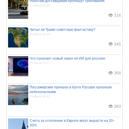
Роботам-доставщикам пропишут требования
31 Июля 18:32
316
Читал ли Трамп советскую фантастику?
30 Июля 12:20
345
Что означает новый закон об ИИ для россиян
29 Июля 15:27
368
Пассажирские причалы в бухте Русская признали
небезопасными
28 Июля 18:43
383
Счета за отопление в Европе могут вырасти на 20–
30%