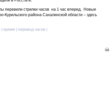
щили в Росстате.
ты перевели стрелки часов на 1 час вперед. Новые
ро-Курильского района Сахалинской области – здесь
 | время | перевод часов |