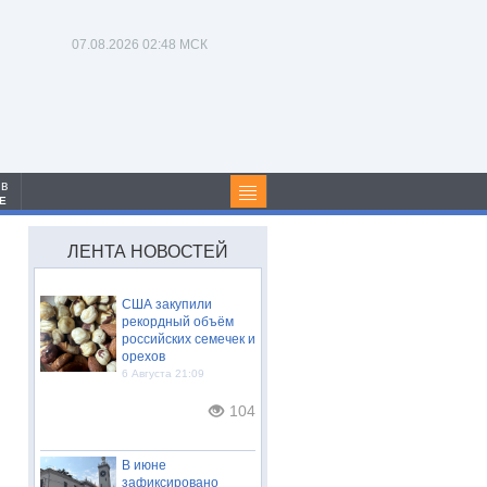
07.08.2026
02:48 МСК
 в
Е
ЛЕНТА НОВОСТЕЙ
США закупили
рекордный объём
российских семечек и
орехов
6 Августа 21:09
104
В июне
зафиксировано