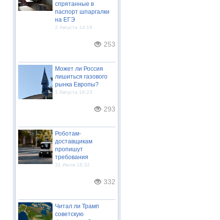
спрятанные в
паспорт шпаргалки
на ЕГЭ
2 Августа 14:19
253
Может ли Россия
лишиться газового
рынка Европы?
1 Августа 16:23
293
Роботам-
доставщикам
пропишут
требования
31 Июля 18:32
332
Читал ли Трамп
советскую