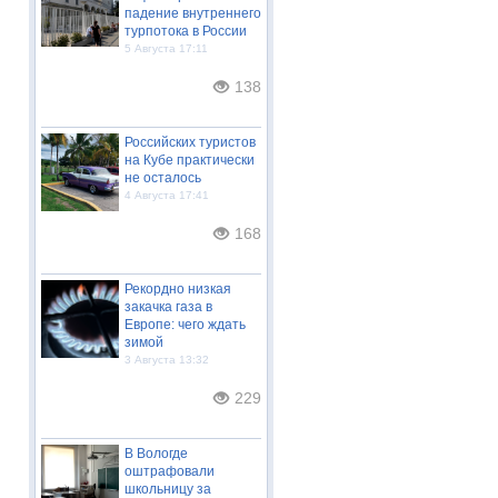
падение внутреннего
турпотока в России
5 Августа 17:11
138
Российских туристов
на Кубе практически
не осталось
4 Августа 17:41
168
Рекордно низкая
закачка газа в
Европе: чего ждать
зимой
3 Августа 13:32
229
В Вологде
оштрафовали
школьницу за