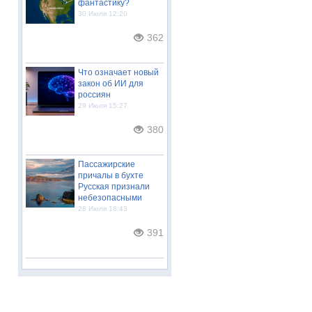
фантастику?
30 Июля 12:20
362
Что означает новый
закон об ИИ для
россиян
29 Июля 15:27
380
Пассажирские
причалы в бухте
Русская признали
небезопасными
28 Июля 18:43
391