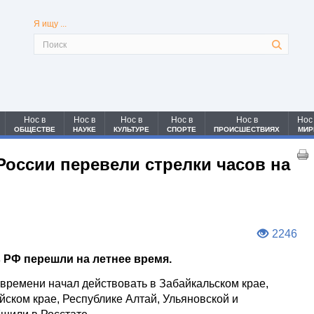
Я ищу ...
Нос в
Нос в
Нос в
Нос в
Нос в
Нос
ОБЩЕСТВЕ
НАУКЕ
КУЛЬТУРЕ
СПОРТЕ
ПРОИСШЕСТВИЯХ
МИР
России перевели стрелки часов на
2246
 РФ перешли на летнее время.
времени начал действовать в Забайкальском крае,
йском крае, Республике Алтай, Ульяновской и