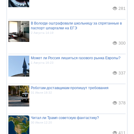
281
В Вологде оштрафовали школьницу за спрятанные в
паспорт шпаргалки на ЕГЭ
2 Августа 14:19
300
Может ли Россия лишиться газового рынка Европы?
1 Августа 16:23
337
Роботам-доставщикам пропишут требования
31 Июля 18:32
378
Читал ли Трамп советскую фантастику?
30 Июля 12:20
411