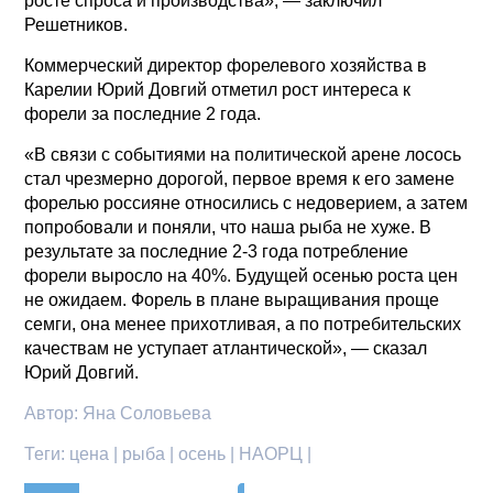
росте спроса и производства», — заключил
Решетников.
Коммерческий директор форелевого хозяйства в
Карелии Юрий Довгий отметил рост интереса к
форели за последние 2 года.
«В связи с событиями на политической арене лосось
стал чрезмерно дорогой, первое время к его замене
форелью россияне относились с недоверием, а затем
попробовали и поняли, что наша рыба не хуже. В
результате за последние 2-3 года потребление
форели выросло на 40%. Будущей осенью роста цен
не ожидаем. Форель в плане выращивания проще
семги, она менее прихотливая, а по потребительских
качествам не уступает атлантической», — сказал
Юрий Довгий.
Автор:
Яна Соловьева
Теги:
цена | рыба | осень | НАОРЦ |