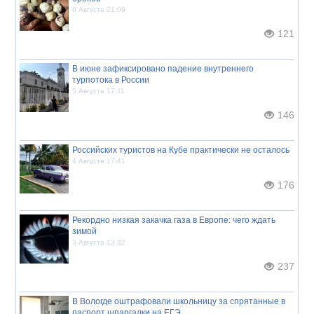
6 Августа 21:09
121
В июне зафиксировано падение внутреннего
турпотока в России
5 Августа 17:11
146
Российских туристов на Кубе практически не осталось
4 Августа 17:41
176
Рекордно низкая закачка газа в Европе: чего ждать
зимой
3 Августа 13:32
237
В Вологде оштрафовали школьницу за спрятанные в
паспорт шпаргалки на ЕГЭ