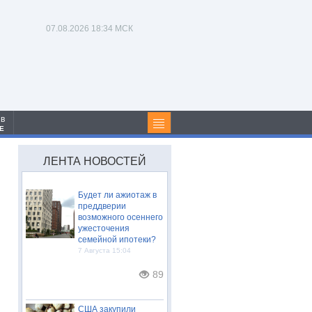
07.08.2026
18:34 МСК
 в
Е
ЛЕНТА НОВОСТЕЙ
Будет ли ажиотаж в
преддверии
возможного осеннего
ужесточения
семейной ипотеки?
7 Августа 15:04
89
США закупили