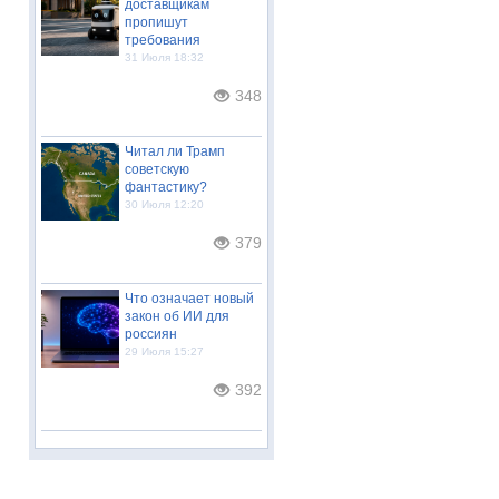
доставщикам
пропишут
требования
31 Июля 18:32
348
Читал ли Трамп
советскую
фантастику?
30 Июля 12:20
379
Что означает новый
закон об ИИ для
россиян
29 Июля 15:27
392