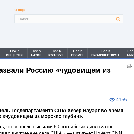
Я ищу ...
Нос в
Нос в
Нос в
Нос в
Нос в
Нос
ОБЩЕСТВЕ
НАУКЕ
КУЛЬТУРЕ
СПОРТЕ
ПРОИСШЕСТВИЯХ
МИР
азвали Россию «чудовищем из
4155
ель Госдепартамента США Хезер Науэрт во время
 «чудовищем из морских глубин».
ь, что и после высылки 60 российских дипломатов
ся во внутренние дела США», — цитирует Нойерт CNN,