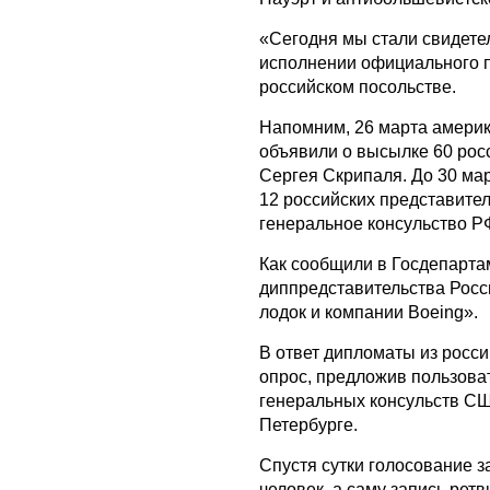
«Сегодня мы стали свидете
исполнении официального п
российском посольстве.
Напомним, 26 марта америк
объявили о высылке 60 рос
Сергея Скрипаля. До 30 ма
12 российских представите
генеральное консульство Р
Как сообщили в Госдепарт
диппредставительства Росси
лодок и компании Boeing».
В ответ дипломаты из росси
опрос, предложив пользоват
генеральных консульств США
Петербурге.
Спустя сутки голосование з
человек, а саму запись рет