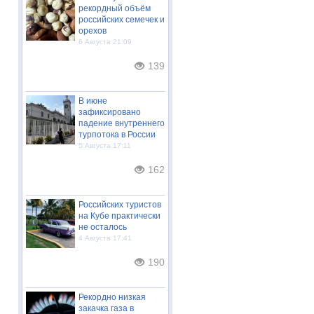
рекордный объём
российских семечек и
орехов
6 Августа 21:09
139
В июне
зафиксировано
падение внутреннего
турпотока в России
5 Августа 17:11
162
Российских туристов
на Кубе практически
не осталось
4 Августа 17:41
190
Рекордно низкая
закачка газа в