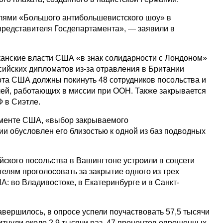
лями «Большого антибольшевистского шоу» в
редставителя Госдепартамента», — заявили в
анские власти США «в знак солидарности с Лондоном»
сийских дипломатов из-за отравления в Британии
рта США должны покинуть 48 сотрудников посольства и
лей, работающих в миссии при ООН. Также закрывается
Ф в Сиэтле.
аменте США, «выбор закрываемого
и обусловлен его близостью к одной из баз подводных
йского посольства в Вашингтоне устроили в соцсети
елям проголосовать за закрытие одного из трех
: во Владивостоке, в Екатеринбурге и в Санкт-
авершилось, в опросе успели поучаствовать 57,5 тысячи
витнули около 2,9 тысячи раз. 47 процентов опрошенных