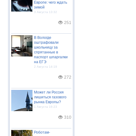
Европе: чего ждать
зимой
3 Августа 13:32
251
В Вологде
оштрафовали
школьницу за
спрятанные в
паспорт шпаргалки
на ЕГЭ
2 Августа 14:19
272
Может ли Россия
лишиться газового
рынка Европы?
1 Августа 16:23
310
Роботам-