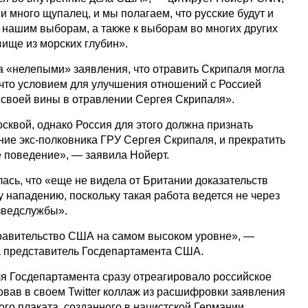
 много щупалец, и мы полагаем, что русские будут и
 нашим выборам, а также к выборам во многих других
вище из морских глубин».
а «нелепыми» заявления, что отравить Скрипаля могла
 что условием для улучшения отношений с Россией
 своей вины в отравлении Сергея Скрипаля».
сквой, однако Россия для этого должна признать
ние экс-полковника ГРУ Сергея Скрипаля, и прекратить
е поведение», — заявила Нойерт.
лась, что «еще не видела от Британии доказательств
у нападению, поскольку такая работа ведется не через
азведслужбы».
 правительство США на самом высоком уровне», —
а представитель Госдепартамента США.
я Госдепартамента сразу отреагировало российское
овав в своем Twitter коллаж из расшифровки заявления
го плаката, созданного в нацистской Германии.