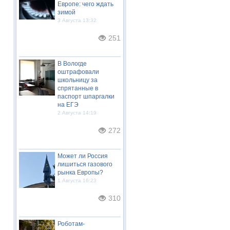
Европе: чего ждать
зимой
3 Августа 13:32
251
В Вологде
оштрафовали
школьницу за
спрятанные в
паспорт шпаргалки
на ЕГЭ
2 Августа 14:19
272
Может ли Россия
лишиться газового
рынка Европы?
1 Августа 16:23
310
Роботам-