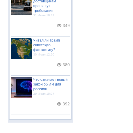
доставщикам
пропишут
требования
31 Июля 18:32
349
Читал ли Трамп
советскую
фантастику?
30 Июля 12:20
380
Что означает новый
закон об ИИ для
россиян
29 Июля 15:27
392