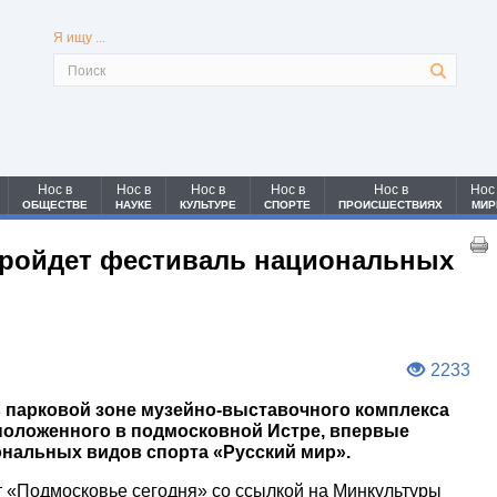
Я ищу ...
Нос в
Нос в
Нос в
Нос в
Нос в
Нос
ОБЩЕСТВЕ
НАУКЕ
КУЛЬТУРЕ
СПОРТЕ
ПРОИСШЕСТВИЯХ
МИР
пройдет фестиваль национальных
2233
 парковой зоне музейно-выставочного комплекса
положенного в подмосковной Истре, впервые
нальных видов спорта «Русский мир».
т «Подмосковье сегодня» со ссылкой на Минкультуры