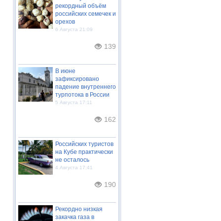
рекордный объём
российских семечек и
орехов
6 Августа 21:09
139
В июне
зафиксировано
падение внутреннего
турпотока в России
5 Августа 17:11
162
Российских туристов
на Кубе практически
не осталось
4 Августа 17:41
190
Рекордно низкая
закачка газа в