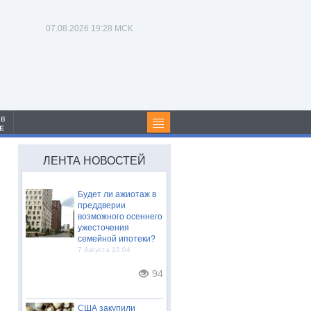
07.08.2026
19:28 МСК
 в
Е
ЛЕНТА НОВОСТЕЙ
Будет ли ажиотаж в
преддверии
возможного осеннего
ужесточения
семейной ипотеки?
7 Августа 15:04
94
США закупили