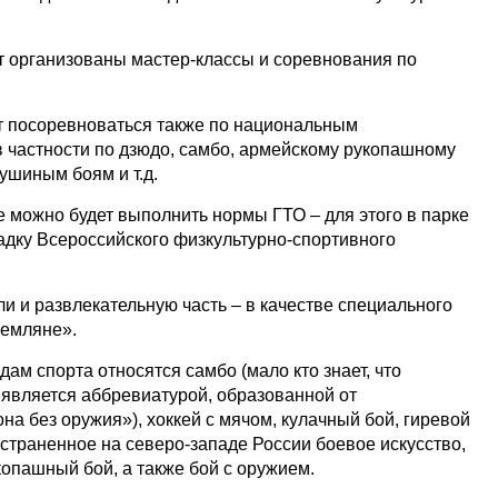
т организованы мастер-классы и соревнования по
т посоревноваться также по национальным
в частности по дзюдо, самбо, армейскому рукопашному
тушиным боям и т.д.
е можно будет выполнить нормы ГТО – для этого в парке
дку Всероссийского физкультурно-спортивного
и и развлекательную часть – в качестве специального
Земляне».
ам спорта относятся самбо (мало кто знает, что
 является аббревиатурой, образованной от
а без оружия»), хоккей с мячом, кулачный бой, гиревой
ространенное на северо-западе России боевое искусство,
опашный бой, а также бой с оружием.