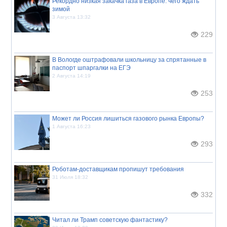
Рекордно низкая закачка газа в Европе: чего ждать
зимой
3 Августа 13:32
229
В Вологде оштрафовали школьницу за спрятанные в
паспорт шпаргалки на ЕГЭ
2 Августа 14:19
253
Может ли Россия лишиться газового рынка Европы?
1 Августа 16:23
293
Роботам-доставщикам пропишут требования
31 Июля 18:32
332
Читал ли Трамп советскую фантастику?