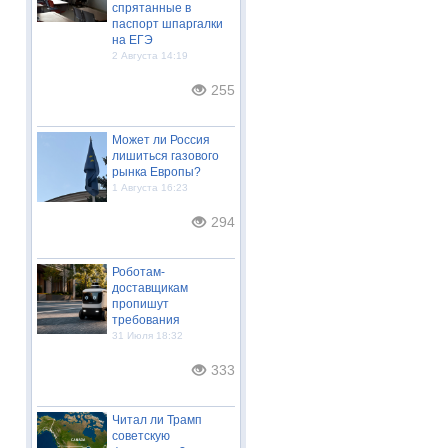
спрятанные в
паспорт шпаргалки
на ЕГЭ
2 Августа 14:19
255
Может ли Россия
лишиться газового
рынка Европы?
1 Августа 16:23
294
Роботам-
доставщикам
пропишут
требования
31 Июля 18:32
333
Читал ли Трамп
советскую