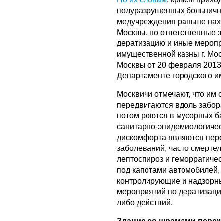
полуразрушенных больничн
медучреждения раньше нах
Москвы, но ответственные з
дератизацию и иные меропр
имущественной казны г. Мос
Москвы от 20 февраля 201
Департаменте городского и
Москвичи отмечают, что им 
передвигаются вдоль забор
потом роются в мусорных ба
санитарно-эпидемиологичес
дискомфорта являются пер
заболеваний, часто смертел
лептоспироз и геморрагиче
под капотами автомобилей,
контролирующие и надзорны
мероприятий по дератизаци
либо действий.
Здание со шрамами переж