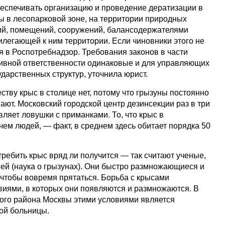
спечивать организацию и проведение дератизации в
ы в лесопарковой зоне, на территории природных
ний, помещений, сооружений, балансодержателями
илегающей к ним территории. Если чиновники этого не
я в Роспотребнадзор. Требования законов в части
ивной ответственности одинаковые и для управляющих
ударственных структур, уточнила юрист.
еству крыс в столице нет, потому что грызуны постоянно
ают. Московский городской центр дезинсекции раз в три
вляет ловушки с приманками. То, что крыс в
ем людей, — факт, в среднем здесь обитает порядка 50
ребить крыс вряд ли получится — так считают ученые,
й (наука о грызунах). Они быстро размножающиеся и
 чтобы вовремя прятаться. Борьба с крысами
виями, в которых они появляются и размножаются. В
ого района Москвы этими условиями является
ой больницы.