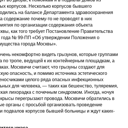
ых корпусов. Несколько корпусов бывшего
одились на балансе Департамента здравоохранения
а содержание почему-то не проводят в них
иятия по организации содержания объекта
квы, как того требует Постановление Правительства
3 года № 99-ПП «Об утверждении Положения о
мущества города Москвы».
очень некомфортно видеть грызунов, которые группами
а по тропе, ведущей к их контейнерным площадкам, а
ках. Москвичи считают, что грызуны создают для
кую опасность, и помимо источника эстетического
еносчиками целого ряда опасных инфекционных
ьных для человека, — таких как бешенство, туляремия,
ская лихорадка с почечным синдромом. Иногда, ночуя
 крысы перегрызают провода. Москвичи обратились в
е органы с просьбой организовать проведение
и подвалов корпусов бывшей больницы и ждут каких-
итого ужаса