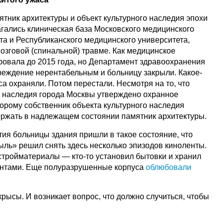
ятник архитектуры и объект культурного наследия эпохи
агались клиническая база Московского медицинского
та и Республиканского медицинского университета,
озговой (спинальной) травме. Как медицинское
овала до 2015 года, но Департамент здравоохранения
реждение нерентабельным и больницу закрыли. Какое-
а охраняли. Потом перестали. Несмотря на то, что
 наследия города Москвы утверждено охранное
торому собственник объекта культурного наследия
держать в надлежащем состоянии памятник архитектуры.
тия больницы здания пришли в такое состояние, что
ль» решил снять здесь несколько эпизодов киноленты.
тройматериалы — кто-то установил бытовки и хранил
гентами. Еще полуразрушенные корпуса
облюбовали
крысы. И возникает вопрос, что должно случиться, чтобы