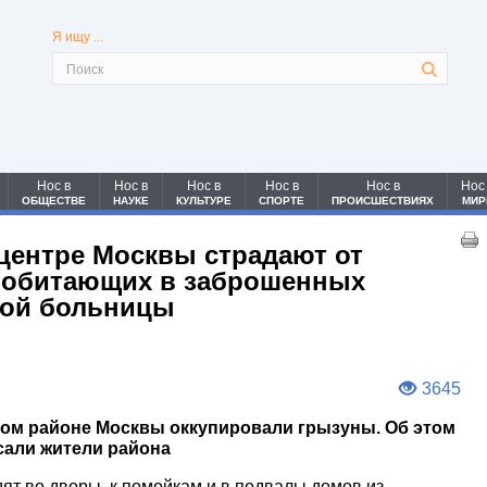
Я ищу ...
Нос в
Нос в
Нос в
Нос в
Нос в
Нос
ОБЩЕСТВЕ
НАУКЕ
КУЛЬТУРЕ
СПОРТЕ
ПРОИСШЕСТВИЯХ
МИР
центре Москвы страдают от
 обитающих в заброшенных
кой больницы
3645
ом районе Москвы оккупировали грызуны. Об этом
сали жители района
дят во дворы, к помойкам и в подвалы домов из