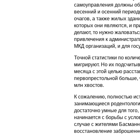
самоуправления должны обе
весенний и осенний период
очагов, а также жилых зда
которых они являются, и пр
делают, то нужно жаловатьс
привлечения к администрат
МКД организаций, и для гос
Точной статистики по колич
мигрируют. Но их подсчитыв
месяца с этой целью расста
первопрестольной больше, ч
млн хвостов.
К сожалению, полностью ист
занимающиеся родентологие
достаточно умные для того,
начинается с борьбы с усло
случае с жителями Басманн
восстановление заброшенн