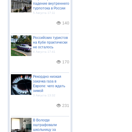
падение внутреннего
турпотока в России
5 Августа 17:11
140
Российских туристов
на Кубе практически
не осталось
4 Августа 17:41
170
Рекордно низкая
закачка газа в
Европе: чего ждать
зимой
3 Августа 13:32
231
В Вологде
оштрафовали
школьницу за