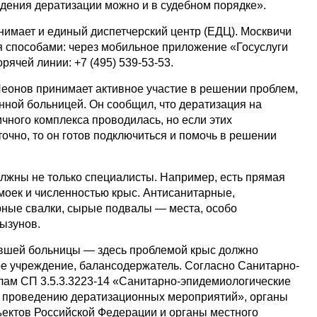
дения дератизации можно и в судебном порядке».
нимает и единый диспетчерский центр (ЕДЦ). Москвичи
мя способами: через мобильное приложение «Госуслуги
рячей линии: +7 (495) 539-53-53.
еонов принимает активное участие в решении проблем,
ной больницей. Он сообщил, что дератизация на
чного комплекса проводилась, но если этих
очно, то он готов подключиться и помочь в решении
олжны не только специалисты. Например, есть прямая
моек и численностью крыс. Антисанитарные,
ные свалки, сырые подвалы — места, особо
ызунов.
ывшей больницы — здесь проблемой крыс должно
ое учреждение, балансодержатель. Согласно Санитарно-
ам СП 3.5.3.3223-14 «Санитарно-эпидемиологические
и проведению дератизационных мероприятий», органы
ъектов Российской Федерации и органы местного