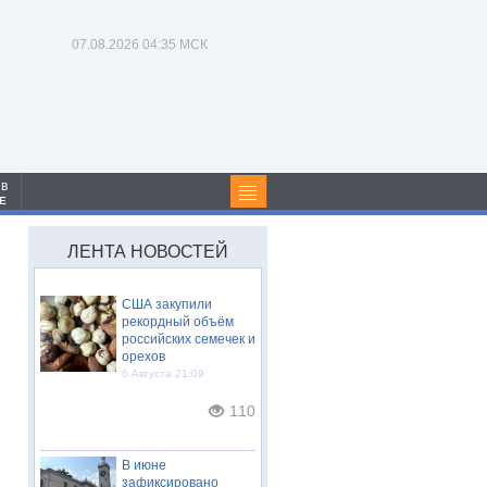
07.08.2026
04:35 МСК
 в
Е
ЛЕНТА НОВОСТЕЙ
США закупили
рекордный объём
российских семечек и
орехов
6 Августа 21:09
110
В июне
зафиксировано