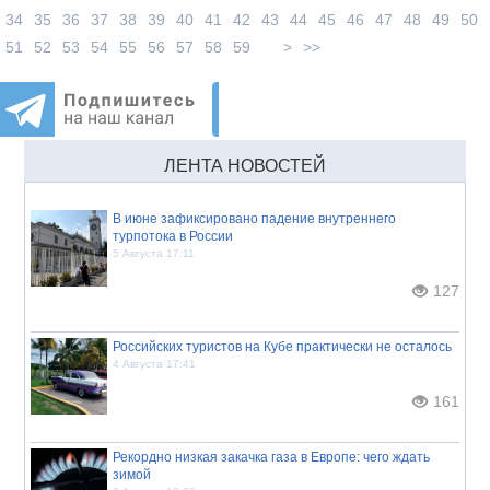
34
35
36
37
38
39
40
41
42
43
44
45
46
47
48
49
50
51
52
53
54
55
56
57
58
59
>
>>
ЛЕНТА НОВОСТЕЙ
В июне зафиксировано падение внутреннего
турпотока в России
5 Августа 17:11
127
Российских туристов на Кубе практически не осталось
4 Августа 17:41
161
Рекордно низкая закачка газа в Европе: чего ждать
зимой