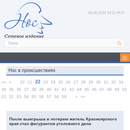
06.08.2026
19:11 МСК
Сетевое издание
Нос в происшествиях
22
<<
<
20
21
23
24
25
26
27
28
29
30
31
32
33
34
35
36
37
38
39
40
41
42
43
44
45
46
47
48
49
50
51
52
53
54
55
56
57
58
59
>
>>
После выигрыша в лотерею житель Красноярского
края стал фигурантом уголовного дела