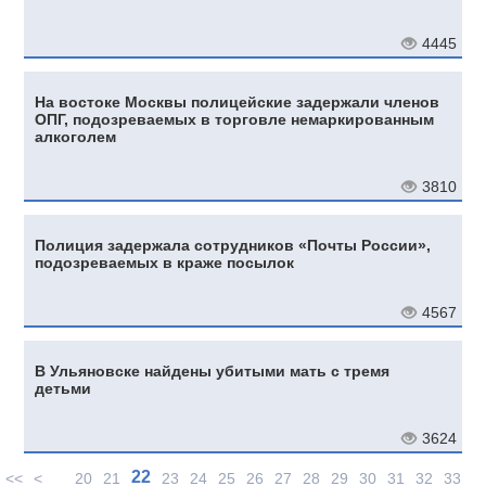
4445
На востоке Москвы полицейские задержали членов
ОПГ, подозреваемых в торговле немаркированным
алкоголем
3810
Полиция задержала сотрудников «Почты России»,
подозреваемых в краже посылок
4567
В Ульяновске найдены убитыми мать с тремя
детьми
3624
22
<<
<
20
21
23
24
25
26
27
28
29
30
31
32
33