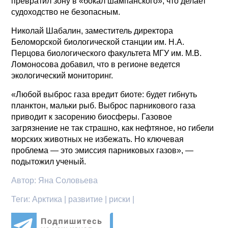
превратил зону в «бокал шампанского», что делает
судоходство не безопасным.
Николай Шабалин, заместитель директора
Беломорской биологической станции им. Н.А.
Перцова биологического факультета МГУ им. М.В.
Ломоносова добавил, что в регионе ведется
экологический мониторинг.
«Любой выброс газа вредит биоте: будет гибнуть
планктон, мальки рыб. Выброс парникового газа
приводит к засорению биосферы. Газовое
загрязнение не так страшно, как нефтяное, но гибели
морских животных не избежать. Но ключевая
проблема — это эмиссия парниковых газов», —
подытожил ученый.
Автор:
Яна Соловьева
Теги:
Арктика | развитие | риски |