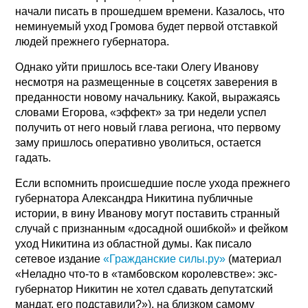
начали писать в прошедшем времени. Казалось, что
неминуемый уход Громова будет первой отставкой
людей прежнего губернатора.
Однако уйти пришлось все-таки Олегу Иванову
несмотря на размещенные в соцсетях заверения в
преданности новому начальнику. Какой, выражаясь
словами Егорова, «эффект» за три недели успел
получить от него новый глава региона, что первому
заму пришлось оперативно уволиться, остается
гадать.
Если вспомнить происшедшие после ухода прежнего
губернатора Александра Никитина публичные
истории, в вину Иванову могут поставить странный
случай с признанным «досадной ошибкой» и фейком
уход Никитина из областной думы. Как писало
сетевое издание
«Гражданские силы.ру»
(материал
«Неладно что-то в «тамбовском королевстве»: экс-
губернатор Никитин не хотел сдавать депутатский
мандат, его подставили?»), на близком самому