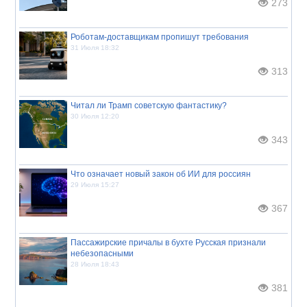
273
Роботам-доставщикам пропишут требования
31 Июля 18:32
313
Читал ли Трамп советскую фантастику?
30 Июля 12:20
343
Что означает новый закон об ИИ для россиян
29 Июля 15:27
367
Пассажирские причалы в бухте Русская признали
небезопасными
28 Июля 18:43
381