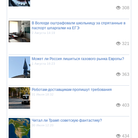
308
В Вологде оштрафовали школьницу за спрятанные в
паспорт шпаргалки на ЕГЭ
2 Августа 14:19
321
Может ли Россия лишиться газового рынка Европы?
1 Августа 16:23
363
Роботам-доставщикам пропишут требования
31 Июля 18:32
403
Читал ли Трамп советскую фантастику?
30 Июля 12:20
434