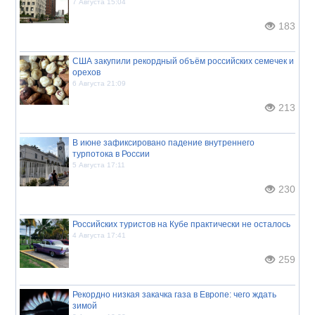
7 Августа 15:04
183
США закупили рекордный объём российских семечек и
орехов
6 Августа 21:09
213
В июне зафиксировано падение внутреннего
турпотока в России
5 Августа 17:11
230
Российских туристов на Кубе практически не осталось
4 Августа 17:41
259
Рекордно низкая закачка газа в Европе: чего ждать
зимой