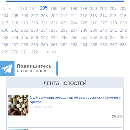
195
<<
<
193
194
196
197
198
199
200
201
202
203
204
205
206
207
208
209
210
211
212
213
214
215
216
217
218
219
220
221
222
223
224
225
226
227
228
229
230
231
232
233
234
235
236
237
238
239
240
241
242
243
244
245
246
247
248
249
250
251
252
253
254
255
256
257
258
259
260
261
262
263
264
265
266
267
268
269
270
271
272
>
>>
ЛЕНТА НОВОСТЕЙ
США закупили рекордный объём российских семечек и
орехов
6 Августа 21:09
89