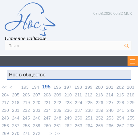
07.08.2026
00:32 МСК
Сетевое издание
Нос в обществе
195
<<
<
193
194
196
197
198
199
200
201
202
203
204
205
206
207
208
209
210
211
212
213
214
215
216
217
218
219
220
221
222
223
224
225
226
227
228
229
230
231
232
233
234
235
236
237
238
239
240
241
242
243
244
245
246
247
248
249
250
251
252
253
254
255
256
257
258
259
260
261
262
263
264
265
266
267
268
269
270
271
272
>
>>