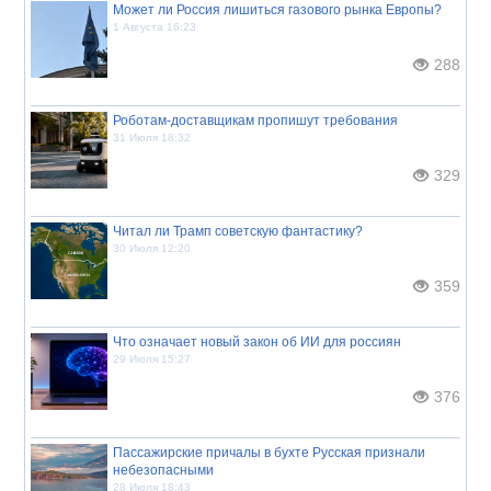
Может ли Россия лишиться газового рынка Европы?
1 Августа 16:23
288
Роботам-доставщикам пропишут требования
31 Июля 18:32
329
Читал ли Трамп советскую фантастику?
30 Июля 12:20
359
Что означает новый закон об ИИ для россиян
29 Июля 15:27
376
Пассажирские причалы в бухте Русская признали
небезопасными
28 Июля 18:43