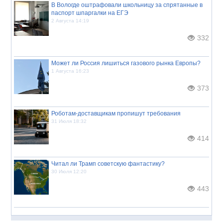
В Вологде оштрафовали школьницу за спрятанные в
паспорт шпаргалки на ЕГЭ
2 Августа 14:19
332
Может ли Россия лишиться газового рынка Европы?
1 Августа 16:23
373
Роботам-доставщикам пропишут требования
31 Июля 18:32
414
Читал ли Трамп советскую фантастику?
30 Июля 12:20
443