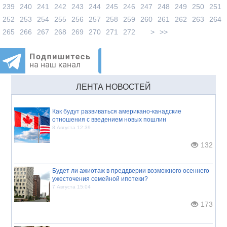
239
240
241
242
243
244
245
246
247
248
249
250
251
252
253
254
255
256
257
258
259
260
261
262
263
264
265
266
267
268
269
270
271
272
>
>>
ЛЕНТА НОВОСТЕЙ
Как будут развиваться американо-канадские
отношения с введением новых пошлин
8 Августа 12:39
132
Будет ли ажиотаж в преддверии возможного осеннего
ужесточения семейной ипотеки?
7 Августа 15:04
173