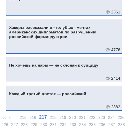
2361
Хакеры рассказали о «голубых» мечтах
американских дипломатов по разрушению
российской фарминдустрии
4776
Не хочешь на нары — не склоняй к суициду
2414
Каждый третий цветок — российский
2882
217
<<
<
215
216
218
219
220
221
222
223
224
225
226
227
228
229
230
231
232
233
234
235
236
237
238