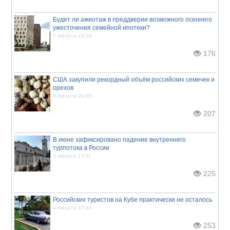
Будет ли ажиотаж в преддверии возможного осеннего
ужесточения семейной ипотеки?
7 Августа 15:04
176
США закупили рекордный объём российских семечек и
орехов
6 Августа 21:09
207
В июне зафиксировано падение внутреннего
турпотока в России
5 Августа 17:11
225
Российских туристов на Кубе практически не осталось
4 Августа 17:41
253