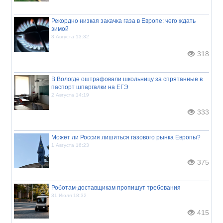
Рекордно низкая закачка газа в Европе: чего ждать
зимой
3 Августа 13:32
318
В Вологде оштрафовали школьницу за спрятанные в
паспорт шпаргалки на ЕГЭ
2 Августа 14:19
333
Может ли Россия лишиться газового рынка Европы?
1 Августа 16:23
375
Роботам-доставщикам пропишут требования
31 Июля 18:32
415