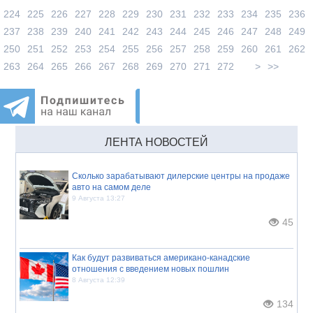
224
225
226
227
228
229
230
231
232
233
234
235
236
237
238
239
240
241
242
243
244
245
246
247
248
249
250
251
252
253
254
255
256
257
258
259
260
261
262
263
264
265
266
267
268
269
270
271
272
>
>>
ЛЕНТА НОВОСТЕЙ
Сколько зарабатывают дилерские центры на продаже
авто на самом деле
9 Августа 13:27
45
Как будут развиваться американо-канадские
отношения с введением новых пошлин
8 Августа 12:39
134