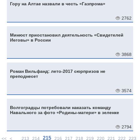
Гору на Алтае назвали в честь «Газпрома»
2762
Минюст приостановил деятельность «Свидетелей
Иеговы» в России
3868
Роман Вильфанд: лето-2017 сюрпризов не
преподнесет
3574
Волгоградцы потребовали наказать команду
Навального за фото «Родины-матери» в зеленке
2794
215
<<
<
213
214
216
217
218
219
220
221
222
223