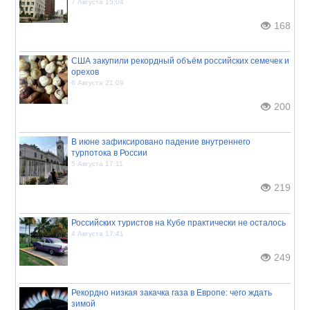
7 Августа 15:04
168
США закупили рекордный объём российских семечек и
орехов
6 Августа 21:09
200
В июне зафиксировано падение внутреннего
турпотока в России
5 Августа 17:11
219
Российских туристов на Кубе практически не осталось
4 Августа 17:41
249
Рекордно низкая закачка газа в Европе: чего ждать
зимой