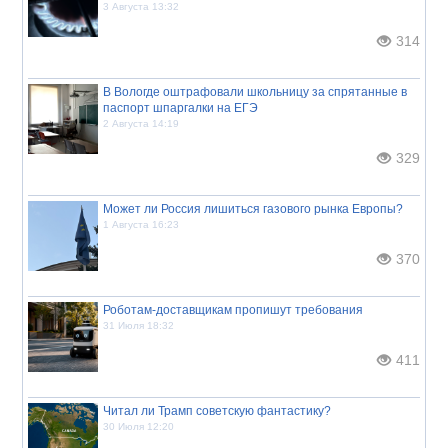
3 Августа 13:32
314
В Вологде оштрафовали школьницу за спрятанные в
паспорт шпаргалки на ЕГЭ
2 Августа 14:19
329
Может ли Россия лишиться газового рынка Европы?
1 Августа 16:23
370
Роботам-доставщикам пропишут требования
31 Июля 18:32
411
Читал ли Трамп советскую фантастику?
30 Июля 12:20