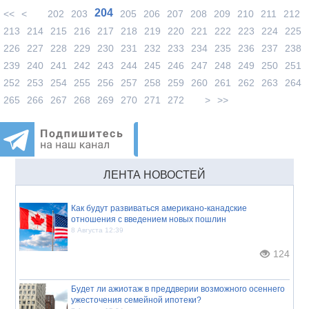
204
<<
<
202
203
205
206
207
208
209
210
211
212
213
214
215
216
217
218
219
220
221
222
223
224
225
226
227
228
229
230
231
232
233
234
235
236
237
238
239
240
241
242
243
244
245
246
247
248
249
250
251
252
253
254
255
256
257
258
259
260
261
262
263
264
265
266
267
268
269
270
271
272
>
>>
ЛЕНТА НОВОСТЕЙ
Как будут развиваться американо-канадские
отношения с введением новых пошлин
8 Августа 12:39
124
Будет ли ажиотаж в преддверии возможного осеннего
ужесточения семейной ипотеки?