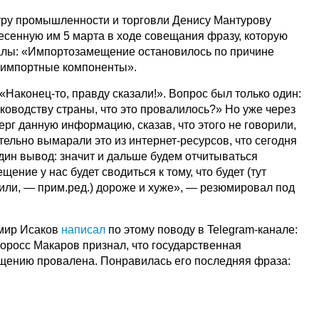
тру промышленности и торговли Денису Мантурову
сенную им 5 марта в ходе совещания фразу, которую
алы: «Импортозамещение остановилось по причине
 импортные компоненты».
 «Наконец-то, правду сказали!». Вопрос был только один:
ководству страны, что это провалилось?» Но уже через
рг данную информацию, сказав, что этого не говорили,
ательно вымарали это из интернет-ресурсов, что сегодня
дин вывод: значит и дальше будем отчитываться
ение у нас будет сводиться к тому, что будет (тут
ли, — прим.ред.) дороже и хуже», — резюмировал под
мир Исаков
написал
по этому поводу в Telegram-канале:
росс Макаров признал, что государственная
щению провалена. Понравилась его последняя фраза: