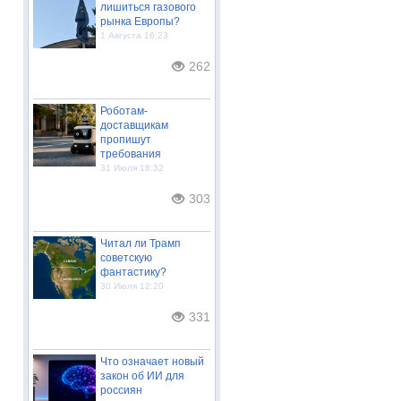
лишиться газового
рынка Европы?
1 Августа 16:23
262
Роботам-
доставщикам
пропишут
требования
31 Июля 18:32
303
Читал ли Трамп
советскую
фантастику?
30 Июля 12:20
331
Что означает новый
закон об ИИ для
россиян