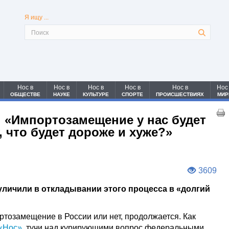
Я ищу ...
Нос в
Нос в
Нос в
Нос в
Нос в
Нос
ОБЩЕСТВЕ
НАУКЕ
КУЛЬТУРЕ
СПОРТЕ
ПРОИСШЕСТВИЯХ
МИР
: «Импортозамещение у нас будет
, что будет дороже и хуже?»
3609
ичили в откладывании этого процесса в «долгий
ртозамещение в России или нет, продолжается. Как
«Нос»
, тучи над курирующими вопрос федеральными