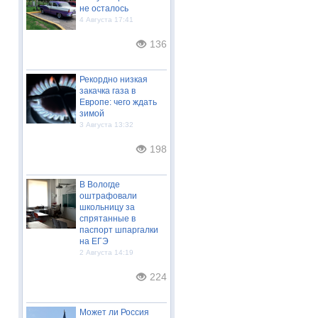
не осталось
4 Августа 17:41
136
Рекордно низкая
закачка газа в
Европе: чего ждать
зимой
3 Августа 13:32
198
В Вологде
оштрафовали
школьницу за
спрятанные в
паспорт шпаргалки
на ЕГЭ
2 Августа 14:19
224
Может ли Россия