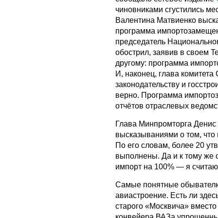
чиновниками сгустились ме
Валентина Матвиенко выска
программа импортозамещен
председатель Национальног
обострил, заявив в своем T
другому: программа импорт
И, наконец, глава комитет
законодательству и госстр
верно. Программа импорто
отчётов отраслевых ведомст
Глава Минпромторга Денис 
высказываниями о том, чт
По его словам, более 20 у
выполнены. Да и к тому же 
импорт на 100% — я считаю,
Самые понятные обывателю
авиастроение. Есть ли здес
старого «Москвича» вместо
конвейера ВАЗа упрощенные