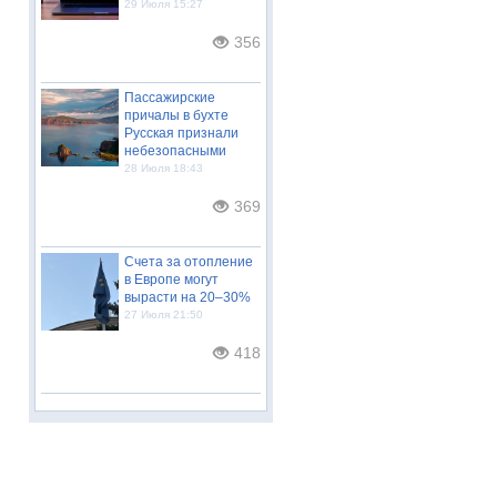
29 Июля 15:27
356
Пассажирские
причалы в бухте
Русская признали
небезопасными
28 Июля 18:43
369
Счета за отопление
в Европе могут
вырасти на 20–30%
27 Июля 21:50
418