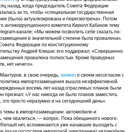
сяц назад, когда председатель Совета Федерации
залась за то, чтобы «специальная государственная
ия (была) актуализирована и пересмотрена». Потом
о антикоррупционного комитета Кирилл Кабанов тему
elegram-канале: «Мы можем позволить себе сказать по-
озамещения в значительной степени была провалена».
а Совета Федерации по конституционному
оительству Андрей Клишас его поддержал: «Совершенно
замещения провалена полностью. Кроме бравурных
в, нет ничего».
Мантуров, в свою очередь,
заявил
о своем несогласии с
о политика импортозамещения вышла неэффективной.
твержденных восемь лет назад отраслевых планов были
он признал: «У нас никогда не было планов заместить
 это просто неразумно и на сегодняшний день».
 темы в импортозамещении: автомобиле-и
ь, чем хвалиться, — вопрос. Пока обещанного нового-
 Renault нет, вспоминаются уже начавшие выходить с
 (из-за отсутствия импортной электроники) автомобили