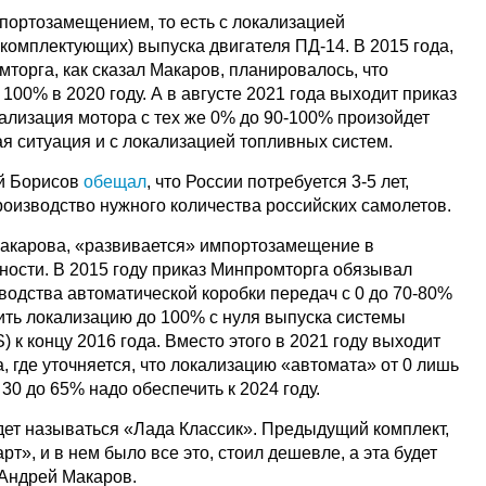
портозамещением, то есть с локализацией
комплектующих) выпуска двигателя ПД-14. В 2015 года,
торга, как сказал Макаров, планировалось, что
100% в 2020 году. А в августе 2021 года выходит приказ
кализация мотора с тех же 0% до 90-100% произойдет
ая ситуация и с локализацией топливных систем.
й Борисов
обещал
, что России потребуется 3-5 лет,
роизводство нужного количества российских самолетов.
акарова, «развивается» импортозамещение в
ости. В 2015 году приказ Минпромторга обязывал
водства автоматической коробки передач с 0 до 70-80%
чить локализацию до 100% с нуля выпуска системы
 к концу 2016 года. Вместо этого в 2021 году выходит
 где уточняется, что локализацию «автомата» от 0 лишь
30 до 65% надо обеспечить к 2024 году.
удет называться «Лада Классик». Предыдущий комплект,
т», и в нем было все это, стоил дешевле, а эта будет
 Андрей Макаров.