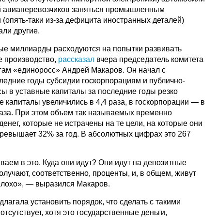
й авиаперевозчиков заняться промышленным
(опять-таки из-за дефицита иностранных деталей)
али другие.
ные миллиарды расходуются на попытки развивать
 производство,
рассказал
вчера председатель комитета
гам «единоросс» Андрей Макаров. Он начал с
оследние годы субсидии госкорпорациям и публично-
ы в уставные капиталы за последние годы резко
е капиталы увеличились в 4,4 раза, в госкорпорации — в
 раза. При этом объем так называемых временно
денег, которые не истрачены на те цели, на которые они
превышает 32% за год. В абсолютных цифрах это 267
иваем в это. Куда они идут? Они идут на депозитные
олучают, соответственно, проценты, и, в общем, живут
плохо», — выразился Макаров.
длагала установить порядок, что сделать с такими
отсутствует, хотя это государственные деньги,