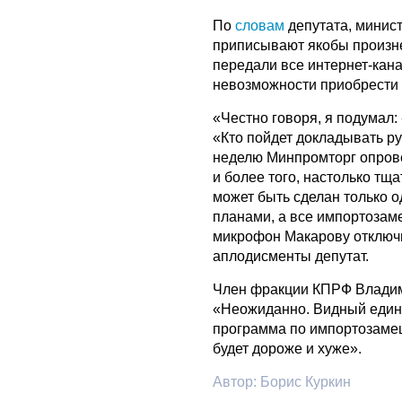
По
словам
депутата, минис
приписывают якобы произне
передали все интернет-кан
невозможности приобрести
«Честно говоря, я подумал:
«Кто пойдет докладывать ру
неделю Минпромторг опрове
и более того, настолько тщ
может быть сделан только о
планами, а все импортозамещ
микрофон Макарову отключи
аплодисменты депутат.
Член фракции КПРФ Влади
«Неожиданно. Видный едино
программа по импортозаме
будет дороже и хуже».
Автор:
Борис Куркин