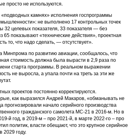
ые просто не используются.
о «подводных камнях» исполнения госпрограммы
мышленности»: не выполнено 17 контрольных точек
ы 32 целевых показателя, 33 показателя — без
из 65 показывают «технические действия», проектная
сть то, что надо сделать, — отсутствует».
а Минпрома по развитию авиации, сообщалось, что
ная стоимость должна была вырасти в 2,9 раза по
емени старта программы. В реальном выражении
сть не выросла, а упала почти на треть за эти же
утат.
тных проектов постоянно корректируются.
рые, как выразился Андрей Макаров, «обманывать не
ода прогнозировали начало серийного производства
твенного гражданского самолета МС-21 в 2016-м. Но в
9-й год, в 2019-м – про 2021-й, в марте 2022-го – про
етил политик, власти обещают, что это крупное серийное
в 2029 году.