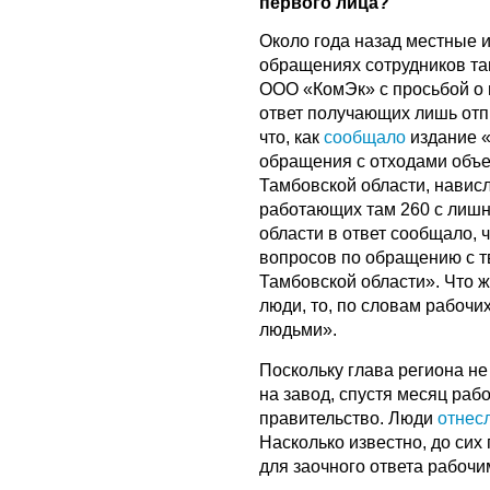
первого лица?
Около года назад местные
обращениях сотрудников т
ООО «КомЭк» с просьбой о 
ответ получающих лишь отп
что, как
сообщало
издание 
обращения с отходами объе
Тамбовской области, нависл
работающих там 260 с лишн
области в ответ сообщало, 
вопросов по обращению с 
Тамбовской области». Что ж
люди, то, по словам рабочи
людьми».
Поскольку глава региона н
на завод, спустя месяц раб
правительство. Люди
отнес
Насколько известно, до сих
для заочного ответа рабочи