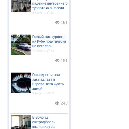
падение внутреннего
турпотока в России
5 Августа 17:11
151
Российских туристов
на Кубе практически
не осталось
4 Августа 17:41
181
Рекордно низкая
закачка газа в
Европе: чего ждать
зимой
3 Августа 13:32
243
В Вологде
оштрафовали
школьницу за