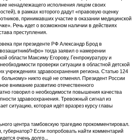
твие ненадлежащего исполнения лицом своих
стей), в рамках которого дадут «правовую оценку
отников, принимавших участие в оказании медицинской
ке». Речь идет о возможном наличии в действиях
става преступления.
овека при президенте РФ Александр Брод в
возащитникИнфо» тогда заявил о намерении
кой области Максиму Егорову, Генпрокуратуру и
 необходимости проверки ситуации в областной детской
гих учреждениях здравоохранения региона. Статью 124
больному» никто ещё не отменял. Президент России
ьное внимание развитию отечественного
атно говорил о необходимости повышения качества
пности здравоохранения. Тревожный сигнал из
ет ситуацию, которая идёт вразрез курсу главы
ьного центра тамбовскую трагедию прокомментировал.
и, губернатор? Если попробовать найти комментарий
дется очень долго...