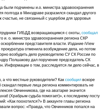
а были подчинены и.о. министра здравоохранения
тя полгода в Минздраве разразился скандал другого
, к счастью, не связанный с ущербом для здоровья
отрудники ГИБДД возвращающимся с охоты,
сообщал
о и. о. министра здравоохранения региона СКР
 оскорблении представителя власти. Издание iView
у прокуратура отменила возбуждение дела, но потом
торно возбудить дело руководителю СУ СК России по
ндру Полшакову дал поручение председатель СК
. Информации о том, расследуется ли дело сейчас, в
, а что местные руководители? Как
сообщил
вскоре
ий скандал первые лица региона комментировать не
лексея Овчинникова, где на аватарке значится
diuvat! (Храбрым судьба помогает)», к последнему посту
ий: «Как поохотился?» В аккаунте главы региона
авали вопрос: «Правда, что Овчинников попался на