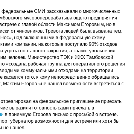
 и федеральные СМИ рассказывали о многочисленных
амбовского мусороперерабатывающего предприятия
встрече с главой области Максимом Егоровым, но в
иски от чиновников. Тревога людей была вызвана тем,
«Нос», над включенными в федеральную схему
ктами компании, на которые поступало 90% отходов
а угроза поэтапного закрытия, а значит увольнения
им человек. Министерство ТЭК и ЖКХ Тамбовской
что «создана рабочая группа для оперативного решения
твердыми коммунальными отходами на территории
е касается того, к кому непосредственно обращались
х, Максим Егоров «не нашел возможности встретиться с
е отреагировал на февральское приглашение приехать
очие выразили готовность сами приехать в
ли
в приемную Егорова письмо с просьбой о встрече.
 пор губернатор возможности для встречи или хотя бы
м не нашел.