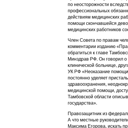
по неосторожности вследс
профессиональных обязанно
действиям медицинских раб
помощи скончавшейся девоч
медицинских работников со
Член Совета по правам чел
комментарии изданию «Пра
обратиться к главе Тамбовс
Минздрав РФ. Он говорил о
клинической больнице, дру
УК РФ «Неоказание помощи 
постоянно уделяет пристал
здравоохранения, неоднокр
медицинской помощи, досту
Тамбовской области описыва
государства».
Правозащитник из федерал
А что местные руководител
Максима Егорова, искать при