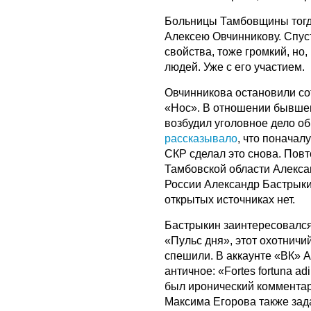
Больницы Тамбовщины тогд
Алексею Овчинникову. Спус
свойства, тоже громкий, но
людей. Уже с его участием.
Овчинникова остановили с
«Нос». В отношении бывшег
возбудил уголовное дело об
рассказывало
, что поначал
СКР сделал это снова. Пов
Тамбовской области Алекса
России Александр Бастрыкин
открытых источниках нет.
Бастрыкин заинтересовался
«Пульс дня», этот охотнич
спешили. В аккаунте «ВК» А
античное: «Fortes fortuna a
был иронический комментар
Максима Егорова также зад