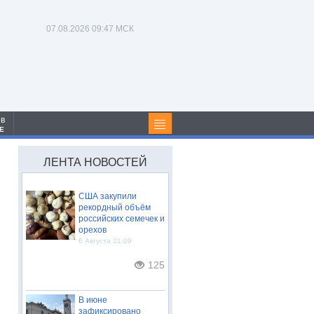
07.08.2026
09:47 МСК
 в
Е
ЛЕНТА НОВОСТЕЙ
США закупили
рекордный объём
российских семечек и
орехов
6 Августа 21:09
125
В июне
зафиксировано