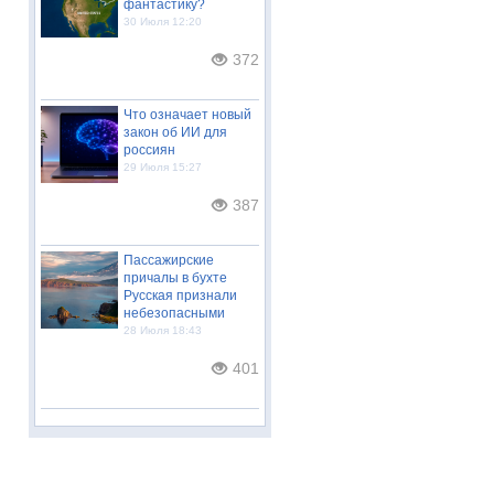
фантастику?
30 Июля 12:20
372
Что означает новый
закон об ИИ для
россиян
29 Июля 15:27
387
Пассажирские
причалы в бухте
Русская признали
небезопасными
28 Июля 18:43
401