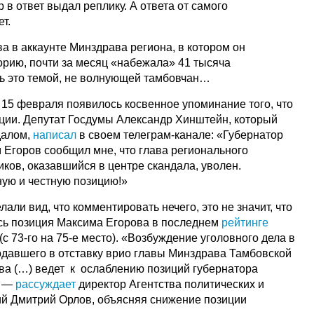
 в ответ выдал реплику. А ответа от самого
т.
а в аккаунте Минздрава региона, в котором он
орию, почти за месяц «набежала» 41 тысяча
ь это темой, не волнующей тамбовчан…
 15 февраля появилось косвенное упоминание того, что
ации. Депутат Госдумы Александр Хинштейн, который
далом,
написал
в своем телеграм-канале: «Губернатор
 Егоров сообщил мне, что глава регионального
ков, оказавшийся в центре скандала, уволен.
ую и честную позицию!»
али вид, что комментировать нечего, это не значит, что
ась позиция Максима Егорова в последнем
рейтинге
с 73-го на 75-е место). «Возбуждение уголовного дела в
давшего в отставку врио главы Минздрава Тамбовской
­ва (…) ведет к ослаблению позиций губернатора
, —
рассуждает
директор Агентства политических и
й Дмитрий Орлов, объясняя снижение позиции