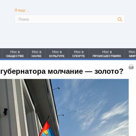
Я ищу ...
Нос в
Нос в
Нос в
Нос в
Нос в
Нос
ОБЩЕСТВЕ
НАУКЕ
КУЛЬТУРЕ
СПОРТЕ
ПРОИСШЕСТВИЯХ
МИР
 губернатора молчание — золото?