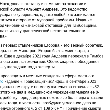
Нос», ушел в отставку и.о. министра экологии и
ской области Альберт Андреев. Это ведомство
сора не курировало, однако любой, кто занимается
статься в стороне от мусорной проблемы. Издание
од чиновника «знаковой отставкой для Тамбовщины,
нах» из-за управленческой несостоятельности
ва».
з первых ставленников Егорова и его верный соратник.
еральном Минстрое. Егоров был замминистра, а
. Еще в декабре 2021 года Андреев переехал в Тамбов
снова занялся экологией. Обоих «варягов объединяет
 — утверждали тогда эксперты.
 проследить и местные скандалы в сфере местного
ало
издание «ПравозащитникИнфо», в сентябре 2023
ципальном округе по месту жительства скончалась 32-
этого же дня в медицинском учреждении умерла ее 8-
т, ребёнку перед смертью некоторые больницы отказали
ели тогда, в частности, возбудили уголовное дело по
едусмотренного ч. 2 ст. 109 УК РФ (Причинение смерти