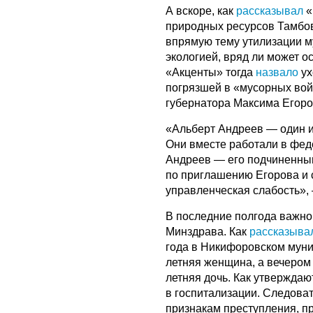
А вскоре, как
рассказывал
«
природных ресурсов Тамбов
впрямую тему утилизации му
экологией, вряд ли может о
«Акценты» тогда
назвало
ух
погрязшей в «мусорных вой
губернатора Максима Егоро
«Альберт Андреев — один и
Они вместе работали в фед
Андреев — его подчиненным
по приглашению Егорова и 
управленческая слабость»,
В последние полгода важно
Минздрава. Как
рассказыв
года в Никифоровском муни
летняя женщина, а вечером 
летняя дочь. Как утверждаю
в госпитализации. Следоват
признакам преступления, пр