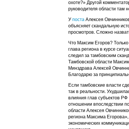
охоте?» Другой комментатор
руководителя области там не
У
поста
Алексея Овчинников
объясняет скандальную ист
просмотров. Сложно назват
Что Максим Егоров? Только
глава региона в курсе ситу
следил за тамбовским скан
Тамбовской области Максим
Минздрава Алексей Овчинни
Благодарю за принципиальн
Если тамбовские власти сдел
так в реальности. Ухудшил
влияния глав субъектов РФ (
отношении впоследствии по
области Алексея Овчиннико
региона Максима Его­рова»
экономических коммуникаци