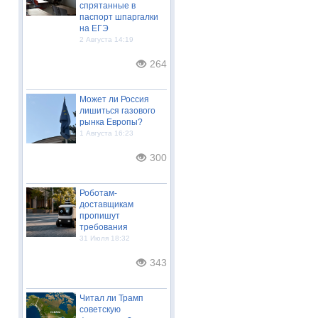
спрятанные в
паспорт шпаргалки
на ЕГЭ
2 Августа 14:19
264
Может ли Россия
лишиться газового
рынка Европы?
1 Августа 16:23
300
Роботам-
доставщикам
пропишут
требования
31 Июля 18:32
343
Читал ли Трамп
советскую